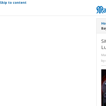
Skip to content
Ho
Ba
Si
L
Mar
by