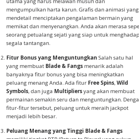
utama yang harus melawan musuh dan
mengumpulkan harta karun. Grafis dan animasi yang
mendetail menciptakan pengalaman bermain yang
memikat dan menyenangkan. Anda akan merasa sepe
seorang petualang sejati yang siap untuk menghadap
segala tantangan.
Fitur Bonus yang Menguntungkan
Salah satu hal
yang membuat
Blade & Fangs
menarik adalah
banyaknya fitur bonus yang bisa meningkatkan
peluang menang Anda. Ada fitur
Free Spins
,
Wild
Symbols
, dan juga
Multipliers
yang akan membuat
permainan semakin seru dan menguntungkan. Deng
fitur-fitur tersebut, peluang untuk meraih jackpot
menjadi lebih besar.
Peluang Menang yang Tinggi
Blade & Fangs