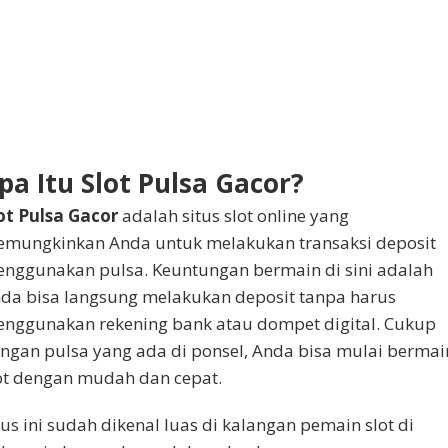
pa Itu Slot Pulsa Gacor?
ot Pulsa Gacor
adalah situs slot online yang
mungkinkan Anda untuk melakukan transaksi deposit
nggunakan pulsa. Keuntungan bermain di sini adalah
da bisa langsung melakukan deposit tanpa harus
nggunakan rekening bank atau dompet digital. Cukup
ngan pulsa yang ada di ponsel, Anda bisa mulai bermai
ot dengan mudah dan cepat.
tus ini sudah dikenal luas di kalangan pemain slot di