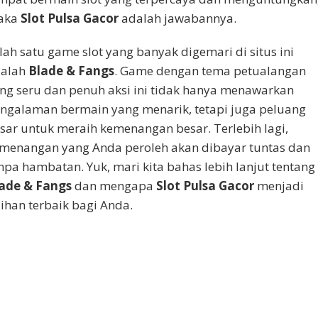
aka
Slot Pulsa Gacor
adalah jawabannya.
lah satu game slot yang banyak digemari di situs ini
alah
Blade & Fangs
. Game dengan tema petualangan
ng seru dan penuh aksi ini tidak hanya menawarkan
ngalaman bermain yang menarik, tetapi juga peluang
sar untuk meraih kemenangan besar. Terlebih lagi,
menangan yang Anda peroleh akan dibayar tuntas dan
npa hambatan. Yuk, mari kita bahas lebih lanjut tentang
ade & Fangs
dan mengapa
Slot Pulsa Gacor
menjadi
lihan terbaik bagi Anda.