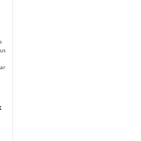
e
tus
ar
k