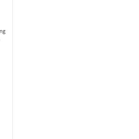
ang
a