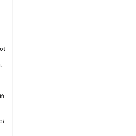
lot
.
am
ai