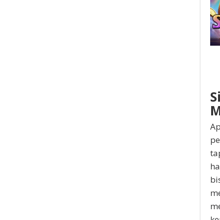
S
M
Ap
pe
ta
ha
bi
me
me
ke