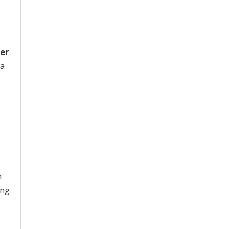
ter
pa
n
ang