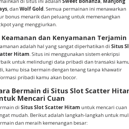
mainkan di situs ini adalah
Sweet Bonanza
,
Mahjong
ays
, dan
Wolf Gold
. Semua permainan ini menawarkan
tur bonus menarik dan peluang untuk memenangkan
ckpot yang menggiurkan.
.
Keamanan dan Kenyamanan Terjamin
amanan adalah hal yang sangat diperhatikan di
Situs S
atter Hitam
. Situs ini menggunakan sistem enkripsi
rbaik untuk melindungi data pribadi dan transaksi kamu
di, kamu bisa bermain dengan tenang tanpa khawatir
formasi pribadi kamu akan bocor.
ara Bermain di
Situs Slot Scatter Hit
ntuk Mencari Cuan
rmain di
Situs Slot Scatter Hitam
untuk mencari cuan
ngat mudah. Berikut adalah langkah-langkah untuk mul
rmain dan meraih kemenangan besar: