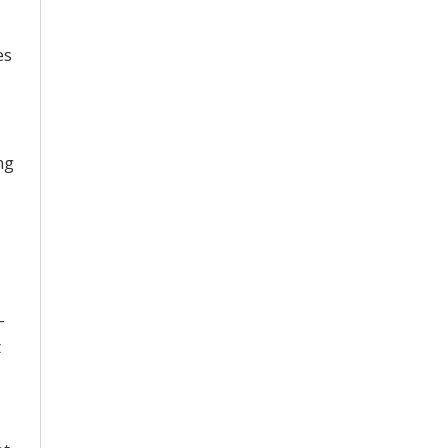
es
ng
-
t