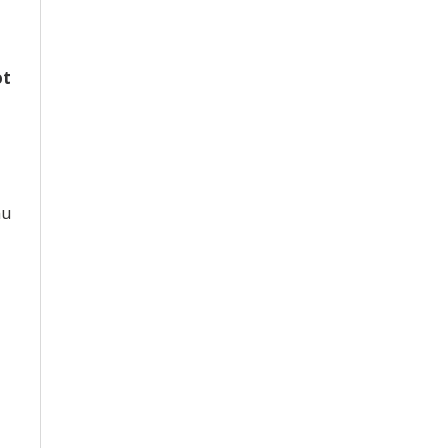
ot
mu