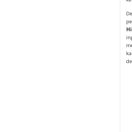
De
pe
H
in
m
ka
de