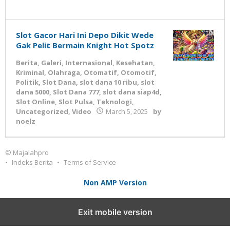
Slot Gacor Hari Ini Depo Dikit Wede
Gak Pelit Bermain Knight Hot Spotz
Berita
,
Galeri
,
Internasional
,
Kesehatan
,
Kriminal
,
Olahraga
,
Otomatif
,
Otomotif
,
Politik
,
Slot Dana
,
slot dana 10 ribu
,
slot
dana 5000
,
Slot Dana 777
,
slot dana siap4d
,
Slot Online
,
Slot Pulsa
,
Teknologi
,
Uncategorized
,
Video
March 5, 2025
by
noelz
© Majalahpro
Indeks Berita
Terms of Service
Non AMP Version
Exit mobile version