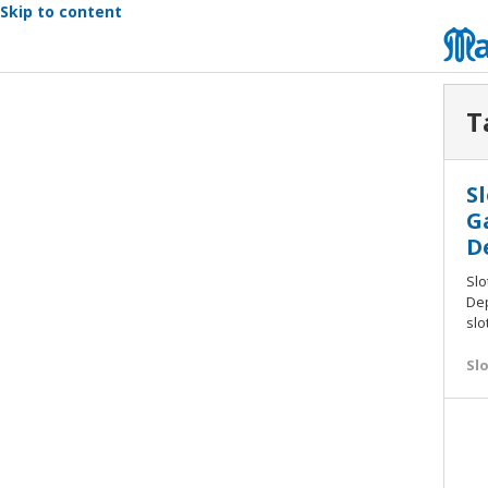
Skip to content
T
S
G
D
Slo
Dep
slo
Sl