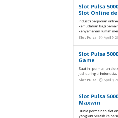
Slot Pulsa 500
Slot Online d
Industri perjudian onl
kemudahan bagi pemain 
kenyamanan rumah mere
Slot Pulsa
April 9, 
Slot Pulsa 500
Game
Saat ini, permainan slo
judi daring di Indonesia
Slot Pulsa
April 8, 
Slot Pulsa 50
Maxwin
Dunia permainan slot o
yang kini beralih ke 