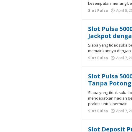
kesempatan menang bes
Slot Pulsa
April 8, 
Slot Pulsa 50
Jackpot deng
Siapa yang tidak suka be
memainkannya dengan ca
Slot Pulsa
April 7, 
Slot Pulsa 500
Tanpa Poton
Siapa yang tidak suka 
mendapatkan hadiah bes
praktis untuk bermain
Slot Pulsa
April 7, 
Slot Deposit 