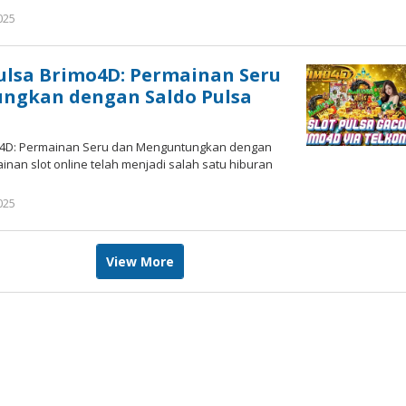
2025
by
noelz
Pulsa Brimo4D: Permainan Seru
ngkan dengan Saldo Pulsa
mo4D: Permainan Seru dan Menguntungkan dengan
inan slot online telah menjadi salah satu hiburan
2025
by
noelz
View More