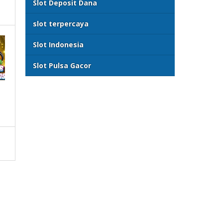
Slot Deposit Dana
slot terpercaya
Slot Indonesia
Slot Pulsa Gacor