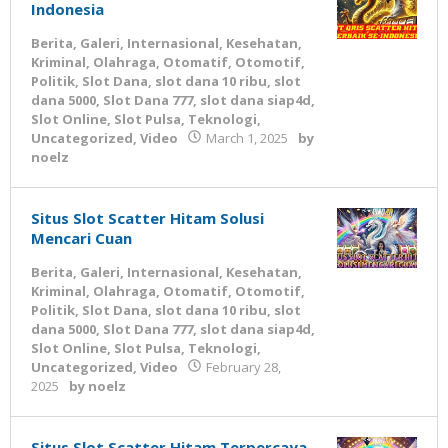
Indonesia
Berita
,
Galeri
,
Internasional
,
Kesehatan
,
Kriminal
,
Olahraga
,
Otomatif
,
Otomotif
,
Politik
,
Slot Dana
,
slot dana 10 ribu
,
slot
dana 5000
,
Slot Dana 777
,
slot dana siap4d
,
Slot Online
,
Slot Pulsa
,
Teknologi
,
Uncategorized
,
Video
March 1, 2025
by
noelz
Situs Slot Scatter Hitam Solusi
Mencari Cuan
Berita
,
Galeri
,
Internasional
,
Kesehatan
,
Kriminal
,
Olahraga
,
Otomatif
,
Otomotif
,
Politik
,
Slot Dana
,
slot dana 10 ribu
,
slot
dana 5000
,
Slot Dana 777
,
slot dana siap4d
,
Slot Online
,
Slot Pulsa
,
Teknologi
,
Uncategorized
,
Video
February 28,
2025
by
noelz
Situs Slot Scatter Hitam Terpercaya