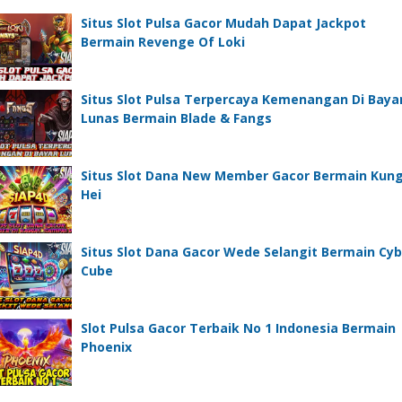
Situs Slot Pulsa Gacor Mudah Dapat Jackpot
Bermain Revenge Of Loki
Situs Slot Pulsa Terpercaya Kemenangan Di Baya
Lunas Bermain Blade & Fangs
Situs Slot Dana New Member Gacor Bermain Kun
Hei
Situs Slot Dana Gacor Wede Selangit Bermain Cyb
Cube
Slot Pulsa Gacor Terbaik No 1 Indonesia Bermain
Phoenix