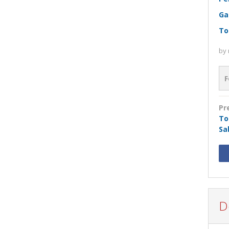
Ga
To
by
F
P
Pr
n
To
Sa
D