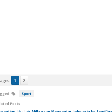
ages:
1
2
agged
Sport
lated Posts
rgantian Jitu Luis Milla yang Mengantar Indonesia ke Semifina