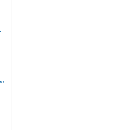
r
g
er