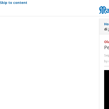
Skip to content
Ho
di
Ol
Pe
Sep
by