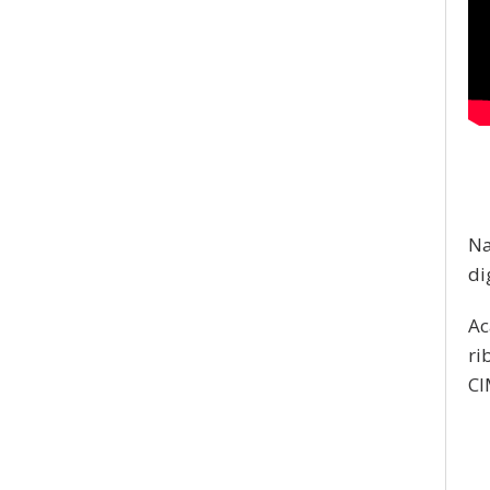
Na
di
Ac
ri
CI