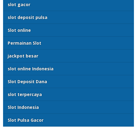
slot gacor
slot deposit pulsa
Slot online
Permainan Slot
jackpot besar
slot online Indonesia
Slot Deposit Dana
slot terpercaya
Slot Indonesia
Slot Pulsa Gacor