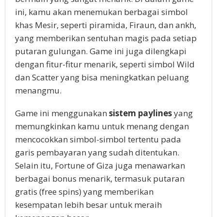
ini, kamu akan menemukan berbagai simbol
khas Mesir, seperti piramida, Firaun, dan ankh,
yang memberikan sentuhan magis pada setiap
putaran gulungan. Game ini juga dilengkapi
dengan fitur-fitur menarik, seperti simbol Wild
dan Scatter yang bisa meningkatkan peluang
menangmu.
Game ini menggunakan
sistem paylines
yang
memungkinkan kamu untuk menang dengan
mencocokkan simbol-simbol tertentu pada
garis pembayaran yang sudah ditentukan.
Selain itu, Fortune of Giza juga menawarkan
berbagai bonus menarik, termasuk putaran
gratis (free spins) yang memberikan
kesempatan lebih besar untuk meraih