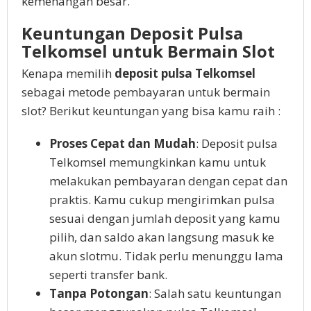
kemenangan besar.
Keuntungan Deposit Pulsa
Telkomsel untuk Bermain Slot
Kenapa memilih
deposit pulsa Telkomsel
sebagai metode pembayaran untuk bermain
slot? Berikut keuntungan yang bisa kamu raih :
Proses Cepat dan Mudah
: Deposit pulsa
Telkomsel memungkinkan kamu untuk
melakukan pembayaran dengan cepat dan
praktis. Kamu cukup mengirimkan pulsa
sesuai dengan jumlah deposit yang kamu
pilih, dan saldo akan langsung masuk ke
akun slotmu. Tidak perlu menunggu lama
seperti transfer bank.
Tanpa Potongan
: Salah satu keuntungan