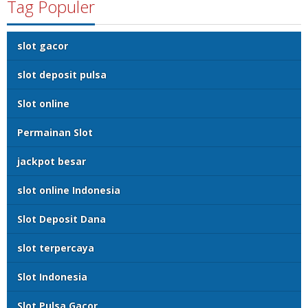
Tag Populer
slot gacor
slot deposit pulsa
Slot online
Permainan Slot
jackpot besar
slot online Indonesia
Slot Deposit Dana
slot terpercaya
Slot Indonesia
Slot Pulsa Gacor