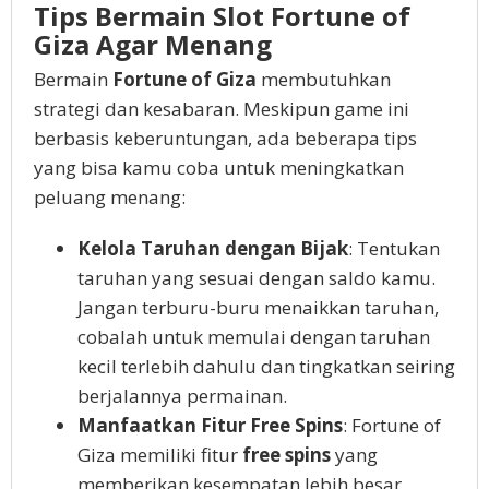
Tips Bermain Slot Fortune of
Giza Agar Menang
Bermain
Fortune of Giza
membutuhkan
strategi dan kesabaran. Meskipun game ini
berbasis keberuntungan, ada beberapa tips
yang bisa kamu coba untuk meningkatkan
peluang menang:
Kelola Taruhan dengan Bijak
: Tentukan
taruhan yang sesuai dengan saldo kamu.
Jangan terburu-buru menaikkan taruhan,
cobalah untuk memulai dengan taruhan
kecil terlebih dahulu dan tingkatkan seiring
berjalannya permainan.
Manfaatkan Fitur Free Spins
: Fortune of
Giza memiliki fitur
free spins
yang
memberikan kesempatan lebih besar