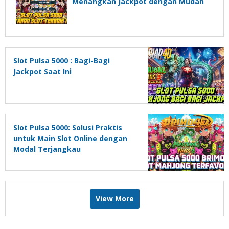
Menangkan Jackpot dengan Mudah
Slot Pulsa 5000 : Bagi-Bagi
Jackpot Saat Ini
Slot Pulsa 5000: Solusi Praktis
untuk Main Slot Online dengan
Modal Terjangkau
View More