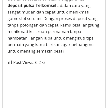
deposit pulsa Telkomsel
adalah cara yang
sangat mudah dan cepat untuk menikmati
game slot seru ini. Dengan proses deposit yang
tanpa potongan dan cepat, kamu bisa langsung
menikmati keseruan permainan tanpa
hambatan. Jangan lupa untuk mengikuti tips
bermain yang kami berikan agar peluangmu
untuk menang semakin besar.
Post Views:
6,273