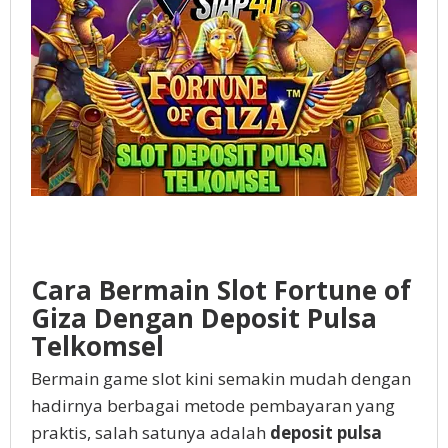
Cara Bermain Slot Fortune of
Giza Dengan Deposit Pulsa
Telkomsel
Bermain game slot kini semakin mudah dengan
hadirnya berbagai metode pembayaran yang
praktis, salah satunya adalah
deposit pulsa