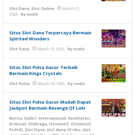
Slot Dana
,
Slot Online
March 21,
2025
by
noelz
Situs Slot Dana Terpercaya Bermain
Spirited Wonders
Slot Dana
March 13, 2025
by
noelz
Situs Slot Pulsa Gacor Terbaik
Bermain Kings Crystals
Slot Pulsa
March 10, 2025
by
noelz
Situs Slot Pulsa Gacor Mudah Dapat
Jackpot Bermain Revenge Of Loki
Berita
,
Galeri
,
Internasional
,
Kesehatan
,
Kriminal
,
Olahraga
,
Otomatif
,
Otomotif
,
Politik
,
Slot Dana
,
slot dana 10 ribu
,
slot