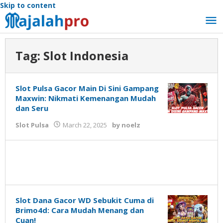
Skip to content
Tag:
Slot Indonesia
Slot Pulsa Gacor Main Di Sini Gampang
Maxwin: Nikmati Kemenangan Mudah
dan Seru
Slot Pulsa
March 22, 2025
by
noelz
Slot Dana Gacor WD Sebukit Cuma di
Brimo4d: Cara Mudah Menang dan
Cuan!