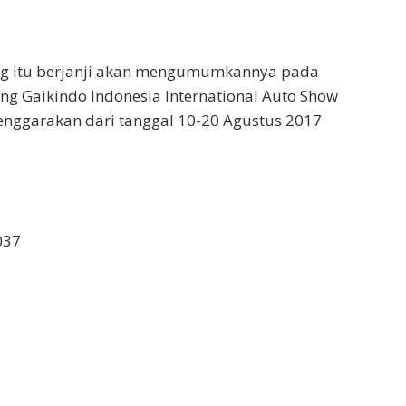
ng itu berjanji akan mengumumkannya pada
ang Gaikindo Indonesia International Auto Show
elenggarakan dari tanggal 10-20 Agustus 2017
037