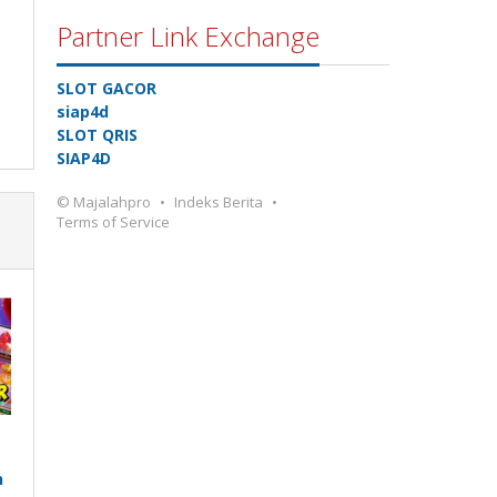
Partner Link Exchange
SLOT GACOR
siap4d
SLOT QRIS
SIAP4D
© Majalahpro
Indeks Berita
Terms of Service
n