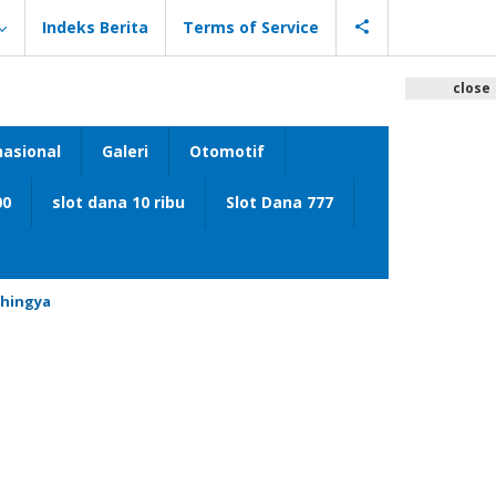
Indeks Berita
Terms of Service
close
nasional
Galeri
Otomotif
00
slot dana 10 ribu
Slot Dana 777
hingya