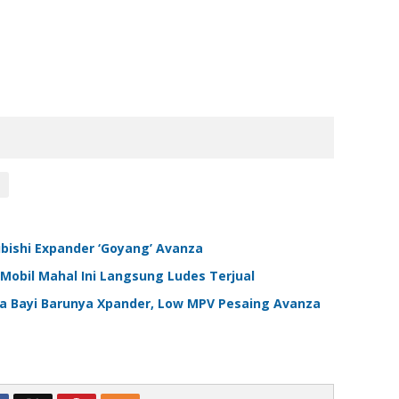
bishi Expander ‘Goyang’ Avanza
, Mobil Mahal Ini Langsung Ludes Terjual
ma Bayi Barunya Xpander, Low MPV Pesaing Avanza