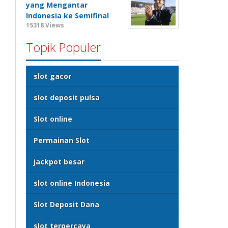
yang Mengantar
Indonesia ke Semifinal
15318 Views
Topik Populer
slot gacor
slot deposit pulsa
Slot online
Permainan Slot
jackpot besar
slot online Indonesia
Slot Deposit Dana
slot terpercaya