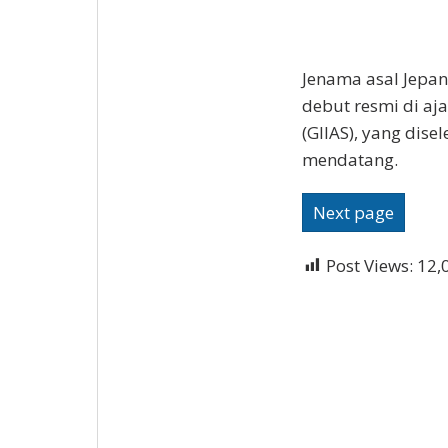
Jenama asal Jepa
debut resmi di aj
(GIIAS), yang dis
mendatang.
Next page
Post Views:
12,