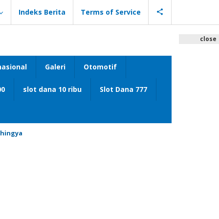
Indeks Berita
Terms of Service
close
nasional
Galeri
Otomotif
00
slot dana 10 ribu
Slot Dana 777
hingya