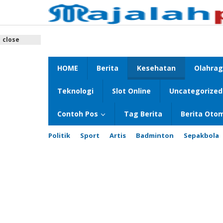
Skip
to
content
close
HOME
Berita
Kesehatan
Olahra
Teknologi
Slot Online
Uncategorized
Contoh Pos
Tag Berita
Berita Oto
Politik
Sport
Artis
Badminton
Sepakbola