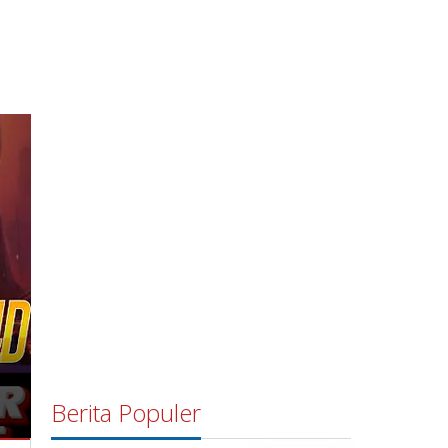
Berita Populer