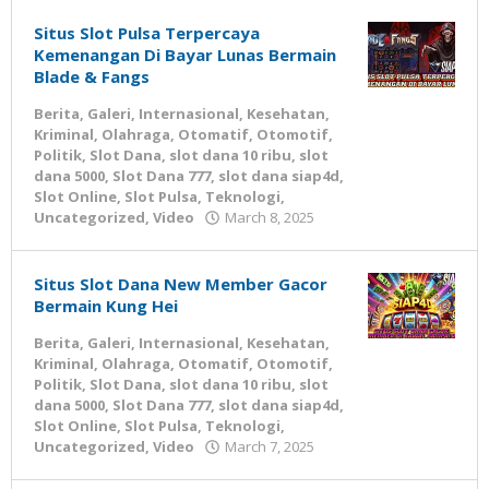
Berita
,
Situs Slot Pulsa Terpercaya
Galeri
,
Internasional
Kemenangan Di Bayar Lunas Bermain
,
Kesehatan
,
Blade & Fangs
Kriminal
,
Berita
,
Galeri
,
Internasional
,
Kesehatan
,
Olahraga
,
Kriminal
,
Olahraga
,
Otomatif
,
Otomotif
,
Otomatif
,
Politik
,
Slot Dana
,
slot dana 10 ribu
,
slot
Otomotif
,
dana 5000
,
Slot Dana 777
,
slot dana siap4d
,
Politik
,
Slot Online
,
Slot Pulsa
,
Teknologi
,
Slot
Uncategorized
,
Video
March 8, 2025
by
Dana
,
noelz
slot
dana
10
Situs Slot Dana New Member Gacor
ribu
,
Bermain Kung Hei
slot
Berita
,
Galeri
,
Internasional
,
Kesehatan
,
dana
Kriminal
,
Olahraga
,
Otomatif
,
Otomotif
,
5000
,
Politik
,
Slot Dana
,
slot dana 10 ribu
,
slot
Slot
dana 5000
,
Slot Dana 777
,
slot dana siap4d
,
Dana
Slot Online
,
Slot Pulsa
,
Teknologi
,
777
,
Uncategorized
,
Video
March 7, 2025
by
slot
noelz
dana