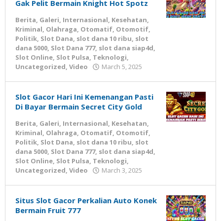
Gak Pelit Bermain Knight Hot Spotz
Berita
,
Galeri
,
Internasional
,
Kesehatan
,
Kriminal
,
Olahraga
,
Otomatif
,
Otomotif
,
Politik
,
Slot Dana
,
slot dana 10 ribu
,
slot
dana 5000
,
Slot Dana 777
,
slot dana siap4d
,
Slot Online
,
Slot Pulsa
,
Teknologi
,
Uncategorized
,
Video
March 5, 2025
by
noelz
Slot Gacor Hari Ini Kemenangan Pasti
Di Bayar Bermain Secret City Gold
Berita
,
Galeri
,
Internasional
,
Kesehatan
,
Kriminal
,
Olahraga
,
Otomatif
,
Otomotif
,
Politik
,
Slot Dana
,
slot dana 10 ribu
,
slot
dana 5000
,
Slot Dana 777
,
slot dana siap4d
,
Slot Online
,
Slot Pulsa
,
Teknologi
,
Uncategorized
,
Video
March 3, 2025
by
noelz
Situs Slot Gacor Perkalian Auto Konek
Bermain Fruit 777