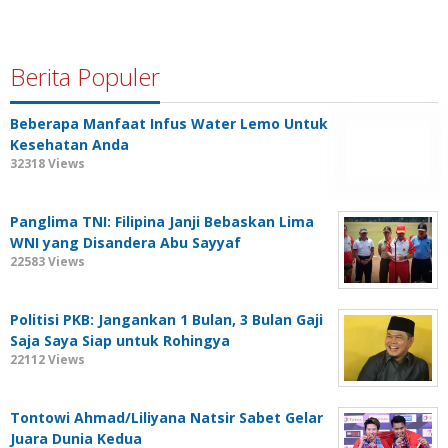
Berita Populer
Beberapa Manfaat Infus Water Lemo Untuk
Kesehatan Anda
32318 Views
Panglima TNI: Filipina Janji Bebaskan Lima
WNI yang Disandera Abu Sayyaf
22583 Views
Politisi PKB: Jangankan 1 Bulan, 3 Bulan Gaji
Saja Saya Siap untuk Rohingya
22112 Views
Tontowi Ahmad/Liliyana Natsir Sabet Gelar
Juara Dunia Kedua