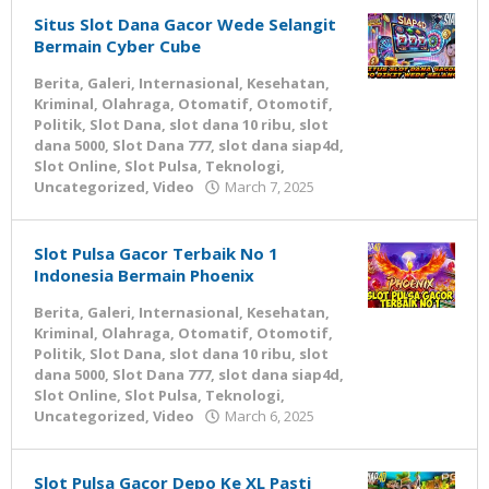
siap4d
,
Slot
Situs Slot Dana Gacor Wede Selangit
Online
,
Bermain Cyber Cube
Slot
Pulsa
Berita
,
,
Galeri
,
Internasional
,
Kesehatan
,
Teknologi
Kriminal
,
,
Olahraga
,
Otomatif
,
Otomotif
,
Uncategorized
Politik
,
Slot Dana
,
,
slot dana 10 ribu
,
slot
Video
dana 5000
,
Slot Dana 777
,
slot dana siap4d
,
Slot Online
,
Slot Pulsa
,
Teknologi
,
March
Uncategorized
,
Video
March 7, 2025
by
8,
noelz
2025
by
Slot Pulsa Gacor Terbaik No 1
noelz
Indonesia Bermain Phoenix
Berita
,
Galeri
,
Internasional
,
Kesehatan
,
Kriminal
,
Olahraga
,
Otomatif
,
Otomotif
,
Politik
,
Slot Dana
,
slot dana 10 ribu
,
slot
dana 5000
,
Slot Dana 777
,
slot dana siap4d
,
Slot Online
,
Slot Pulsa
,
Teknologi
,
Uncategorized
,
Video
March 6, 2025
by
noelz
Slot Pulsa Gacor Depo Ke XL Pasti