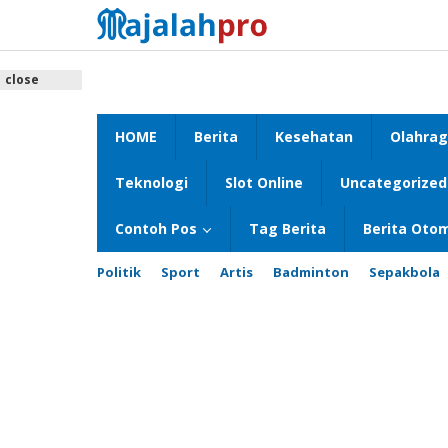
Skip
to
content
close
HOME
Berita
Kesehatan
Olahra
Teknologi
Slot Online
Uncategorized
Contoh Pos
Tag Berita
Berita Oto
Politik
Sport
Artis
Badminton
Sepakbola