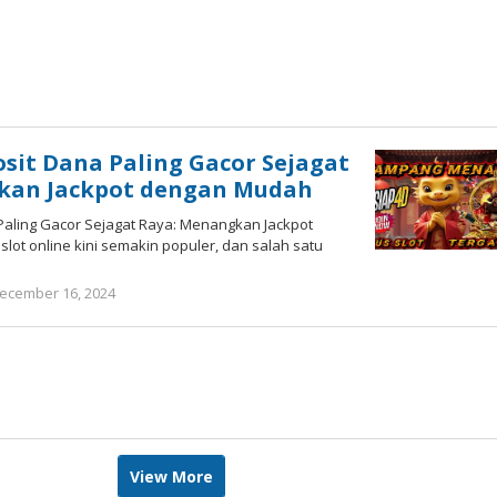
osit Dana Paling Gacor Sejagat
kan Jackpot dengan Mudah
 Paling Gacor Sejagat Raya: Menangkan Jackpot
ot online kini semakin populer, dan salah satu
ecember 16, 2024
by
noelz
View More