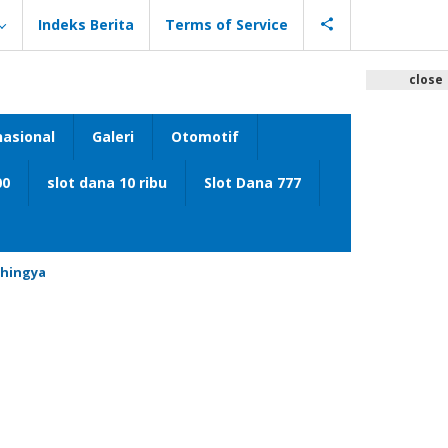
Indeks Berita
Terms of Service
close
nasional
Galeri
Otomotif
00
slot dana 10 ribu
Slot Dana 777
hingya