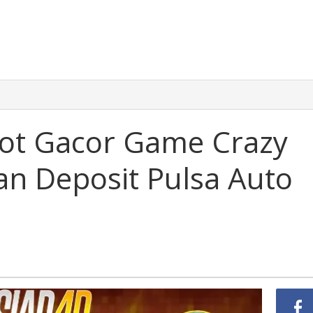
lot Gacor Game Crazy
n Deposit Pulsa Auto