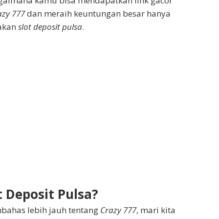
gaimana kamu bisa mendapatkan link gacor
azy 777
dan meraih keuntungan besar hanya
akan
slot deposit pulsa
.
t Deposit Pulsa?
bahas lebih jauh tentang
Crazy 777
, mari kita