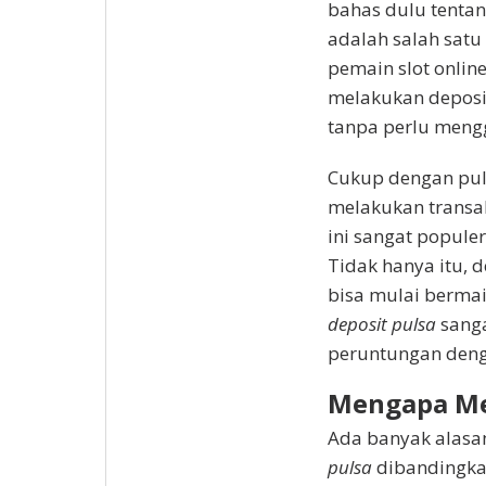
bahas dulu tenta
adalah salah satu
pemain slot onlin
melakukan deposi
tanpa perlu mengg
Cukup dengan pul
melakukan transak
ini sangat popul
Tidak hanya itu, 
bisa mulai bermai
deposit pulsa
sanga
peruntungan denga
Mengapa M
Ada banyak alasa
pulsa
dibandingka