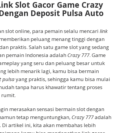
ink Slot Gacor Game Crazy
Dengan Deposit Pulsa Auto
n slot online, para pemain selalu mencari
link
memberikan peluang menang tinggi dengan
an praktis. Salah satu game slot yang sedang
gan pemain Indonesia adalah
Crazy 777
. Game
ameplay yang seru dan peluang besar untuk
ang lebih menarik lagi, kamu bisa bermain
t pulsa
yang praktis, sehingga kamu bisa mulai
udah tanpa harus khawatir tentang proses
rumit.
gin merasakan sensasi bermain slot dengan
 namun tetap menguntungkan,
Crazy 777
adalah
. Di artikel ini, kita akan membahas lebih