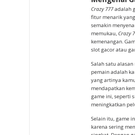
Crazy 777
adalah g
fitur menarik ya
semakin menyenan
memukau,
Crazy 
kemenangan. Game
slot gacor atau g
Salah satu alasa
pemain adalah kare
yang artinya kamu
mendapatkan keme
game ini, seperti 
meningkatkan pel
Selain itu, game 
karena sering me
singkat. Dengan 