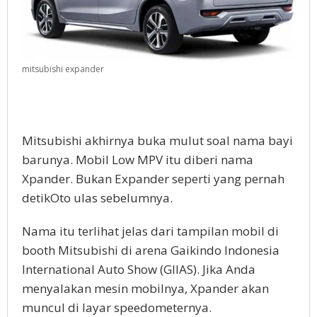
mitsubishi expander
Mitsubishi akhirnya buka mulut soal nama bayi
barunya. Mobil Low MPV itu diberi nama
Xpander. Bukan Expander seperti yang pernah
detikOto ulas sebelumnya.
Nama itu terlihat jelas dari tampilan mobil di
booth Mitsubishi di arena Gaikindo Indonesia
International Auto Show (GIIAS). Jika Anda
menyalakan mesin mobilnya, Xpander akan
muncul di layar speedometernya.