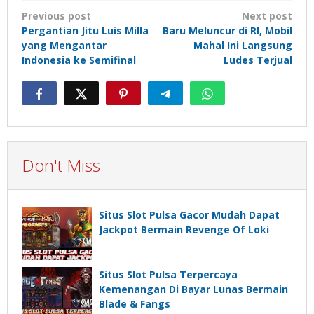
Post
Previous post
Next post
navigation
Pergantian Jitu Luis Milla
Baru Meluncur di RI, Mobil
yang Mengantar
Mahal Ini Langsung
Indonesia ke Semifinal
Ludes Terjual
Don't Miss
Situs Slot Pulsa Gacor Mudah Dapat
Jackpot Bermain Revenge Of Loki
Situs Slot Pulsa Terpercaya
Kemenangan Di Bayar Lunas Bermain
Blade & Fangs