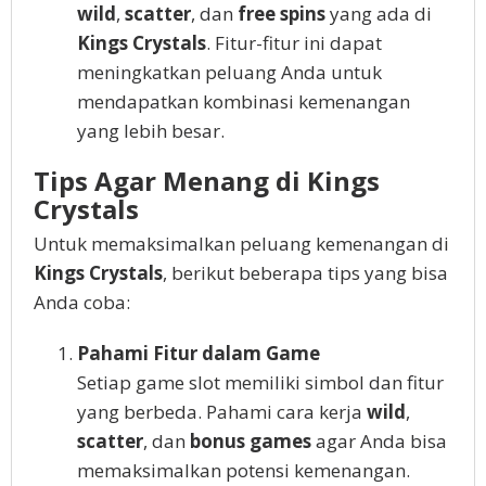
wild
,
scatter
, dan
free spins
yang ada di
Kings Crystals
. Fitur-fitur ini dapat
meningkatkan peluang Anda untuk
mendapatkan kombinasi kemenangan
yang lebih besar.
Tips Agar Menang di
Kings
Crystals
Untuk memaksimalkan peluang kemenangan di
Kings Crystals
, berikut beberapa tips yang bisa
Anda coba:
Pahami Fitur dalam Game
Setiap game slot memiliki simbol dan fitur
yang berbeda. Pahami cara kerja
wild
,
scatter
, dan
bonus games
agar Anda bisa
memaksimalkan potensi kemenangan.