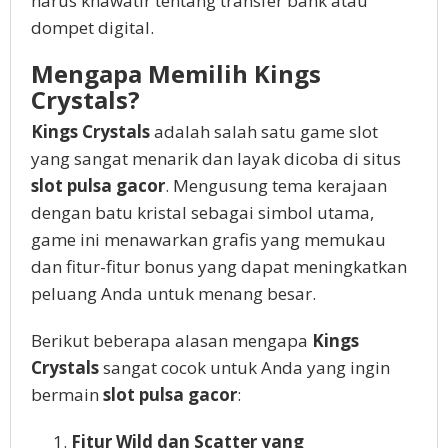
harus khawatir tentang transfer bank atau
dompet digital.
Mengapa Memilih
Kings
Crystals
?
Kings Crystals
adalah salah satu game slot
yang sangat menarik dan layak dicoba di situs
slot pulsa gacor
. Mengusung tema kerajaan
dengan batu kristal sebagai simbol utama,
game ini menawarkan grafis yang memukau
dan fitur-fitur bonus yang dapat meningkatkan
peluang Anda untuk menang besar.
Berikut beberapa alasan mengapa
Kings
Crystals
sangat cocok untuk Anda yang ingin
bermain
slot pulsa gacor
:
Fitur Wild dan Scatter yang