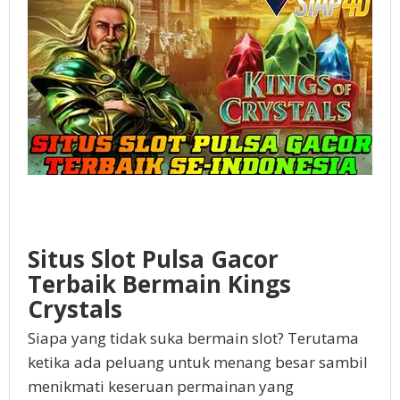
Situs Slot Pulsa Gacor
Terbaik Bermain Kings
Crystals
Siapa yang tidak suka bermain slot? Terutama
ketika ada peluang untuk menang besar sambil
menikmati keseruan permainan yang