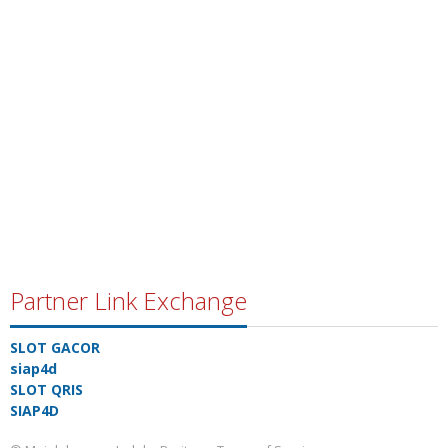
Partner Link Exchange
SLOT GACOR
siap4d
SLOT QRIS
SIAP4D