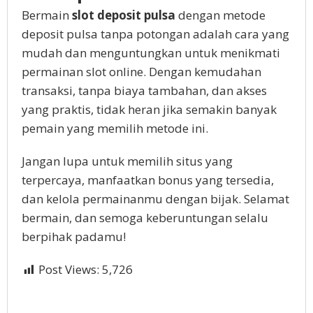
Bermain
slot deposit pulsa
dengan metode
deposit pulsa tanpa potongan adalah cara yang
mudah dan menguntungkan untuk menikmati
permainan slot online. Dengan kemudahan
transaksi, tanpa biaya tambahan, dan akses
yang praktis, tidak heran jika semakin banyak
pemain yang memilih metode ini.
Jangan lupa untuk memilih situs yang
terpercaya, manfaatkan bonus yang tersedia,
dan kelola permainanmu dengan bijak. Selamat
bermain, dan semoga keberuntungan selalu
berpihak padamu!
Post Views:
5,726