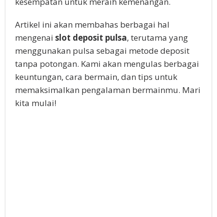
kesempatan untuk meraih kemenangan.
Artikel ini akan membahas berbagai hal
mengenai
slot deposit pulsa
, terutama yang
menggunakan pulsa sebagai metode deposit
tanpa potongan. Kami akan mengulas berbagai
keuntungan, cara bermain, dan tips untuk
memaksimalkan pengalaman bermainmu. Mari
kita mulai!