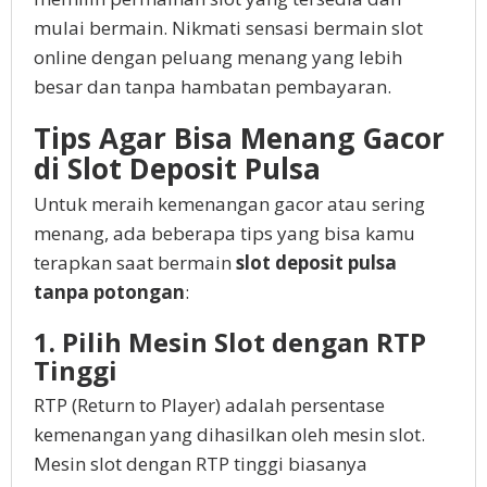
mulai bermain. Nikmati sensasi bermain slot
online dengan peluang menang yang lebih
besar dan tanpa hambatan pembayaran.
Tips Agar Bisa Menang Gacor
di Slot Deposit Pulsa
Untuk meraih kemenangan gacor atau sering
menang, ada beberapa tips yang bisa kamu
terapkan saat bermain
slot deposit pulsa
tanpa potongan
:
1.
Pilih Mesin Slot dengan RTP
Tinggi
RTP (Return to Player) adalah persentase
kemenangan yang dihasilkan oleh mesin slot.
Mesin slot dengan RTP tinggi biasanya