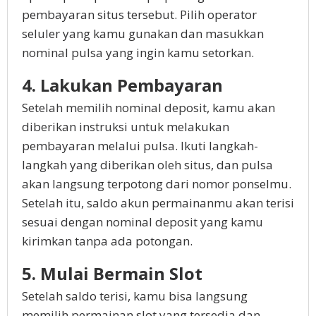
pembayaran situs tersebut. Pilih operator
seluler yang kamu gunakan dan masukkan
nominal pulsa yang ingin kamu setorkan.
4.
Lakukan Pembayaran
Setelah memilih nominal deposit, kamu akan
diberikan instruksi untuk melakukan
pembayaran melalui pulsa. Ikuti langkah-
langkah yang diberikan oleh situs, dan pulsa
akan langsung terpotong dari nomor ponselmu.
Setelah itu, saldo akun permainanmu akan terisi
sesuai dengan nominal deposit yang kamu
kirimkan tanpa ada potongan.
5.
Mulai Bermain Slot
Setelah saldo terisi, kamu bisa langsung
memilih permainan slot yang tersedia dan