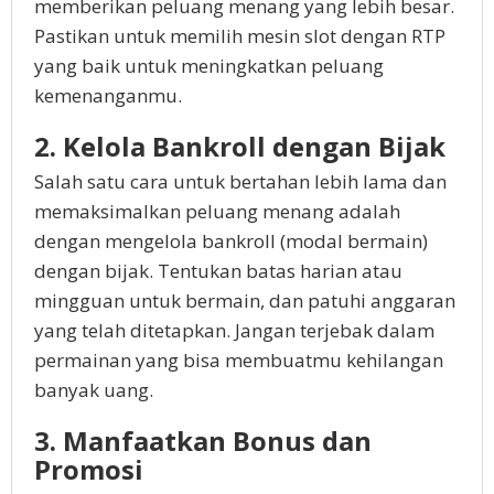
memberikan peluang menang yang lebih besar.
Pastikan untuk memilih mesin slot dengan RTP
yang baik untuk meningkatkan peluang
kemenanganmu.
2.
Kelola Bankroll dengan Bijak
Salah satu cara untuk bertahan lebih lama dan
memaksimalkan peluang menang adalah
dengan mengelola bankroll (modal bermain)
dengan bijak. Tentukan batas harian atau
mingguan untuk bermain, dan patuhi anggaran
yang telah ditetapkan. Jangan terjebak dalam
permainan yang bisa membuatmu kehilangan
banyak uang.
3.
Manfaatkan Bonus dan
Promosi