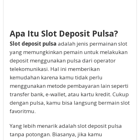
Apa Itu Slot Deposit Pulsa?
Slot deposit pulsa
adalah jenis permainan slot
yang memungkinkan pemain untuk melakukan
deposit menggunakan pulsa dari operator
telekomunikasi. Hal ini memberikan
kemudahan karena kamu tidak perlu
menggunakan metode pembayaran lain seperti
transfer bank, e-wallet, atau kartu kredit. Cukup
dengan pulsa, kamu bisa langsung bermain slot
favoritmu.
Yang lebih menarik adalah slot deposit pulsa
tanpa potongan. Biasanya, jika kamu