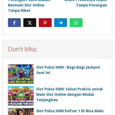
Bermain Slot Online
Tanpa Potongan
Tanpa Ribet
Don't Miss
Slot Pulsa 5000 : Bagi-Bagi Jackpot
Saat Ini
Slot Pulsa 5000: Solusi Praktis untuk
Main Slot Online dengan Modal
Terjangkau
Slot Pulsa 5000 Daftar 1 ID Bisa Main