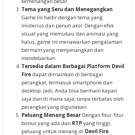
kemenangan besar.
Tema yang Seru dan Menegangkan
Game ini hadir dengan tema yang
misterius dan penuh aksi. Dengan efek
visual yang memukau dan animasi yang
halus, game ini menawarkan pengalaman
bermain yang menyenangkan dan
mendebarkan.
Tersedia dalam Berbagai Platform
Devil
Fire
dapat dimainkan di berbagai
perangkat, termasuk smartphone dan
desktop. Jadi, Anda bisa bermain kapan
saja dan di mana saja, tanpa terbatas oleh
perangkat yang digunakan.
Peluang Menang Besar
Dengan fitur-fitur
bonus yang ada dan
RTP
yang tinggi,
peluang untuk menang di
Devil Fire