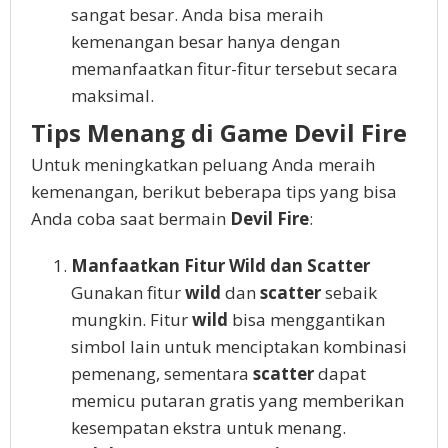
sangat besar. Anda bisa meraih
kemenangan besar hanya dengan
memanfaatkan fitur-fitur tersebut secara
maksimal.
Tips Menang di Game Devil Fire
Untuk meningkatkan peluang Anda meraih
kemenangan, berikut beberapa tips yang bisa
Anda coba saat bermain
Devil Fire
:
Manfaatkan Fitur Wild dan Scatter
Gunakan fitur
wild
dan
scatter
sebaik
mungkin. Fitur
wild
bisa menggantikan
simbol lain untuk menciptakan kombinasi
pemenang, sementara
scatter
dapat
memicu putaran gratis yang memberikan
kesempatan ekstra untuk menang.