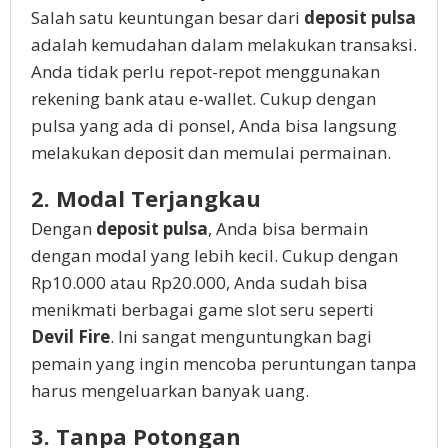
Salah satu keuntungan besar dari
deposit pulsa
adalah kemudahan dalam melakukan transaksi.
Anda tidak perlu repot-repot menggunakan
rekening bank atau e-wallet. Cukup dengan
pulsa yang ada di ponsel, Anda bisa langsung
melakukan deposit dan memulai permainan.
2.
Modal Terjangkau
Dengan
deposit pulsa
, Anda bisa bermain
dengan modal yang lebih kecil. Cukup dengan
Rp10.000 atau Rp20.000, Anda sudah bisa
menikmati berbagai game slot seru seperti
Devil Fire
. Ini sangat menguntungkan bagi
pemain yang ingin mencoba peruntungan tanpa
harus mengeluarkan banyak uang.
3.
Tanpa Potongan