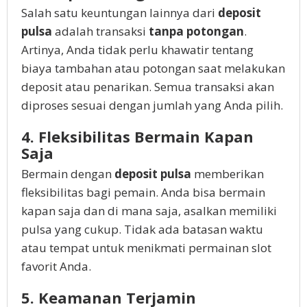
Salah satu keuntungan lainnya dari
deposit
pulsa
adalah transaksi
tanpa potongan
.
Artinya, Anda tidak perlu khawatir tentang
biaya tambahan atau potongan saat melakukan
deposit atau penarikan. Semua transaksi akan
diproses sesuai dengan jumlah yang Anda pilih.
4.
Fleksibilitas Bermain Kapan
Saja
Bermain dengan
deposit pulsa
memberikan
fleksibilitas bagi pemain. Anda bisa bermain
kapan saja dan di mana saja, asalkan memiliki
pulsa yang cukup. Tidak ada batasan waktu
atau tempat untuk menikmati permainan slot
favorit Anda.
5.
Keamanan Terjamin