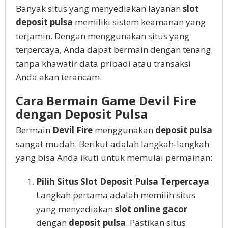
Banyak situs yang menyediakan layanan
slot
deposit pulsa
memiliki sistem keamanan yang
terjamin. Dengan menggunakan situs yang
terpercaya, Anda dapat bermain dengan tenang
tanpa khawatir data pribadi atau transaksi
Anda akan terancam.
Cara Bermain Game Devil Fire
dengan Deposit Pulsa
Bermain
Devil Fire
menggunakan
deposit pulsa
sangat mudah. Berikut adalah langkah-langkah
yang bisa Anda ikuti untuk memulai permainan:
Pilih Situs Slot Deposit Pulsa Terpercaya
Langkah pertama adalah memilih situs
yang menyediakan
slot online gacor
dengan
deposit pulsa
. Pastikan situs