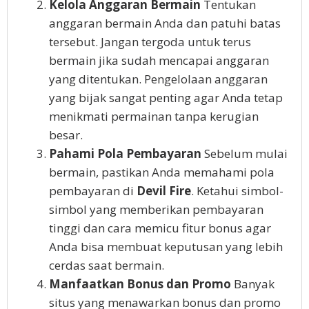
Kelola Anggaran Bermain
Tentukan
anggaran bermain Anda dan patuhi batas
tersebut. Jangan tergoda untuk terus
bermain jika sudah mencapai anggaran
yang ditentukan. Pengelolaan anggaran
yang bijak sangat penting agar Anda tetap
menikmati permainan tanpa kerugian
besar.
Pahami Pola Pembayaran
Sebelum mulai
bermain, pastikan Anda memahami pola
pembayaran di
Devil Fire
. Ketahui simbol-
simbol yang memberikan pembayaran
tinggi dan cara memicu fitur bonus agar
Anda bisa membuat keputusan yang lebih
cerdas saat bermain.
Manfaatkan Bonus dan Promo
Banyak
situs yang menawarkan bonus dan promo