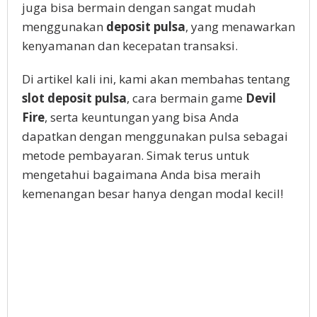
juga bisa bermain dengan sangat mudah
menggunakan
deposit pulsa
, yang menawarkan
kenyamanan dan kecepatan transaksi.
Di artikel kali ini, kami akan membahas tentang
slot deposit pulsa
, cara bermain game
Devil
Fire
, serta keuntungan yang bisa Anda
dapatkan dengan menggunakan pulsa sebagai
metode pembayaran. Simak terus untuk
mengetahui bagaimana Anda bisa meraih
kemenangan besar hanya dengan modal kecil!