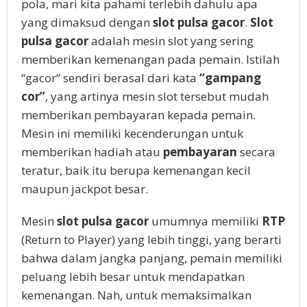
pola, mari kita pahami terlebih dahulu apa
yang dimaksud dengan
slot pulsa gacor
.
Slot
pulsa gacor
adalah mesin slot yang sering
memberikan kemenangan pada pemain. Istilah
“gacor” sendiri berasal dari kata
“gampang
cor”
, yang artinya mesin slot tersebut mudah
memberikan pembayaran kepada pemain.
Mesin ini memiliki kecenderungan untuk
memberikan hadiah atau
pembayaran
secara
teratur, baik itu berupa kemenangan kecil
maupun jackpot besar.
Mesin
slot pulsa gacor
umumnya memiliki
RTP
(Return to Player) yang lebih tinggi, yang berarti
bahwa dalam jangka panjang, pemain memiliki
peluang lebih besar untuk mendapatkan
kemenangan. Nah, untuk memaksimalkan