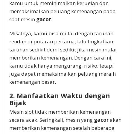
kamu untuk meminimalkan kerugian dan
memaksimalkan peluang kemenangan pada
saat mesin
gacor
.
Misalnya, kamu bisa mulai dengan taruhan
rendah di putaran pertama, lalu tingkatkan
taruhan sedikit demi sedikit jika mesin mulai
memberikan kemenangan. Dengan cara ini,
kamu tidak hanya mengurangi risiko, tetapi
juga dapat memaksimalkan peluang meraih
kemenangan besar.
2.
Manfaatkan Waktu dengan
Bijak
Mesin slot tidak memberikan kemenangan
secara acak. Seringkali, mesin yang
gacor
akan
memberikan kemenangan setelah beberapa