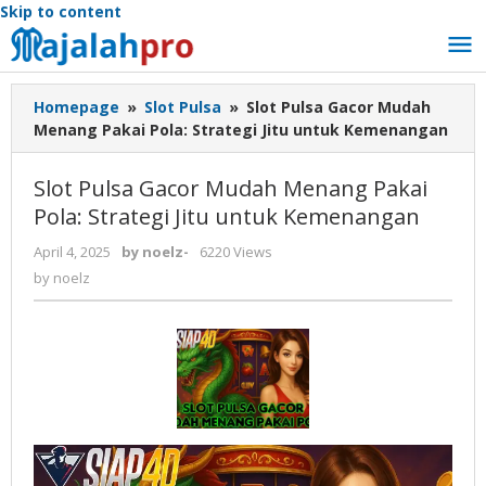
Skip to content
Homepage
»
Slot Pulsa
»
Slot Pulsa Gacor Mudah
Menang Pakai Pola: Strategi Jitu untuk Kemenangan
Slot Pulsa Gacor Mudah Menang Pakai
Pola: Strategi Jitu untuk Kemenangan
April 4, 2025
by
noelz
-
6220 Views
by
noelz