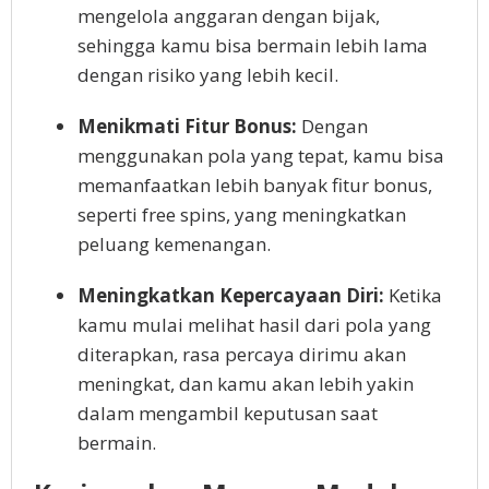
mengelola anggaran dengan bijak,
sehingga kamu bisa bermain lebih lama
dengan risiko yang lebih kecil.
Menikmati Fitur Bonus:
Dengan
menggunakan pola yang tepat, kamu bisa
memanfaatkan lebih banyak fitur bonus,
seperti free spins, yang meningkatkan
peluang kemenangan.
Meningkatkan Kepercayaan Diri:
Ketika
kamu mulai melihat hasil dari pola yang
diterapkan, rasa percaya dirimu akan
meningkat, dan kamu akan lebih yakin
dalam mengambil keputusan saat
bermain.