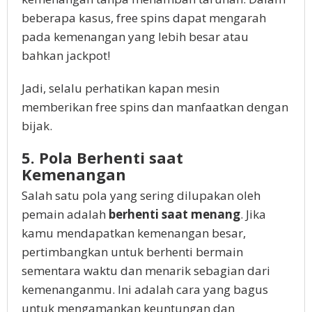
beberapa kasus, free spins dapat mengarah
pada kemenangan yang lebih besar atau
bahkan jackpot!
Jadi, selalu perhatikan kapan mesin
memberikan free spins dan manfaatkan dengan
bijak.
5.
Pola Berhenti saat
Kemenangan
Salah satu pola yang sering dilupakan oleh
pemain adalah
berhenti saat menang
. Jika
kamu mendapatkan kemenangan besar,
pertimbangkan untuk berhenti bermain
sementara waktu dan menarik sebagian dari
kemenanganmu. Ini adalah cara yang bagus
untuk mengamankan keuntungan dan