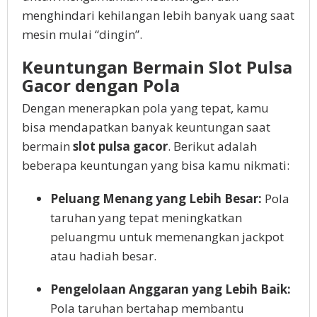
menghindari kehilangan lebih banyak uang saat
mesin mulai “dingin”.
Keuntungan Bermain Slot Pulsa
Gacor dengan Pola
Dengan menerapkan pola yang tepat, kamu
bisa mendapatkan banyak keuntungan saat
bermain
slot pulsa gacor
. Berikut adalah
beberapa keuntungan yang bisa kamu nikmati:
Peluang Menang yang Lebih Besar:
Pola
taruhan yang tepat meningkatkan
peluangmu untuk memenangkan jackpot
atau hadiah besar.
Pengelolaan Anggaran yang Lebih Baik:
Pola taruhan bertahap membantu