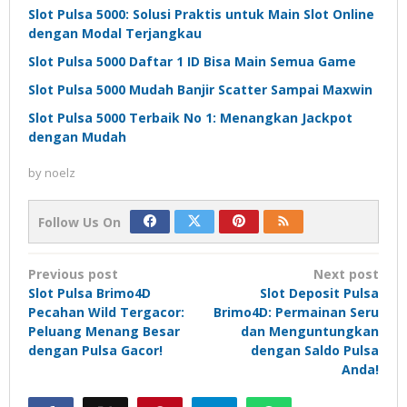
Slot Pulsa 5000: Solusi Praktis untuk Main Slot Online
dengan Modal Terjangkau
Slot Pulsa 5000 Daftar 1 ID Bisa Main Semua Game
Slot Pulsa 5000 Mudah Banjir Scatter Sampai Maxwin
Slot Pulsa 5000 Terbaik No 1: Menangkan Jackpot
dengan Mudah
by
noelz
Follow Us On
Post
Previous post
Next post
navigation
Slot Pulsa Brimo4D
Slot Deposit Pulsa
Pecahan Wild Tergacor:
Brimo4D: Permainan Seru
Peluang Menang Besar
dan Menguntungkan
dengan Pulsa Gacor!
dengan Saldo Pulsa
Anda!