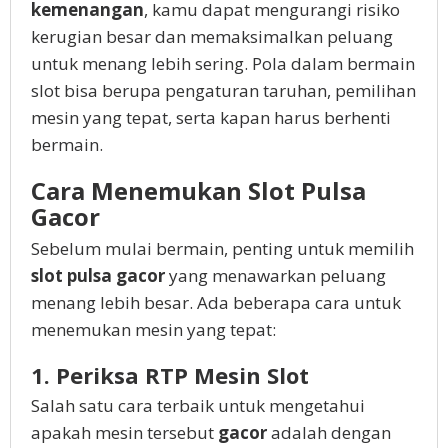
kemenangan
, kamu dapat mengurangi risiko
kerugian besar dan memaksimalkan peluang
untuk menang lebih sering. Pola dalam bermain
slot bisa berupa pengaturan taruhan, pemilihan
mesin yang tepat, serta kapan harus berhenti
bermain.
Cara Menemukan Slot Pulsa
Gacor
Sebelum mulai bermain, penting untuk memilih
slot pulsa gacor
yang menawarkan peluang
menang lebih besar. Ada beberapa cara untuk
menemukan mesin yang tepat:
1.
Periksa RTP Mesin Slot
Salah satu cara terbaik untuk mengetahui
apakah mesin tersebut
gacor
adalah dengan