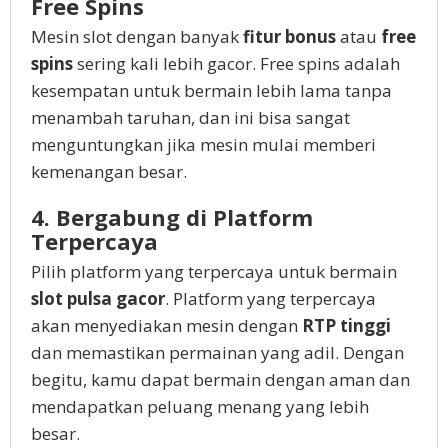
Free Spins
Mesin slot dengan banyak
fitur bonus
atau
free
spins
sering kali lebih gacor. Free spins adalah
kesempatan untuk bermain lebih lama tanpa
menambah taruhan, dan ini bisa sangat
menguntungkan jika mesin mulai memberi
kemenangan besar.
4.
Bergabung di Platform
Terpercaya
Pilih platform yang terpercaya untuk bermain
slot pulsa gacor
. Platform yang terpercaya
akan menyediakan mesin dengan
RTP tinggi
dan memastikan permainan yang adil. Dengan
begitu, kamu dapat bermain dengan aman dan
mendapatkan peluang menang yang lebih
besar.