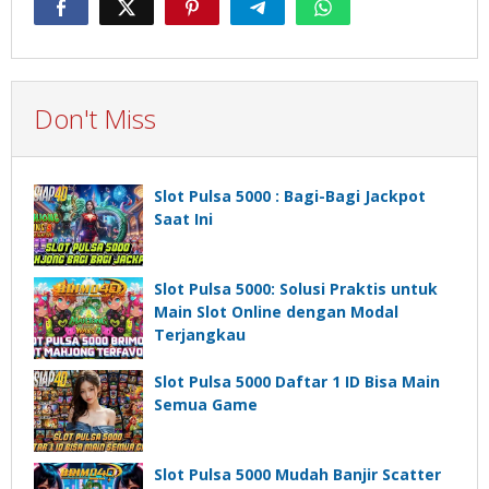
Don't Miss
Slot Pulsa 5000 : Bagi-Bagi Jackpot
Saat Ini
Slot Pulsa 5000: Solusi Praktis untuk
Main Slot Online dengan Modal
Terjangkau
Slot Pulsa 5000 Daftar 1 ID Bisa Main
Semua Game
Slot Pulsa 5000 Mudah Banjir Scatter