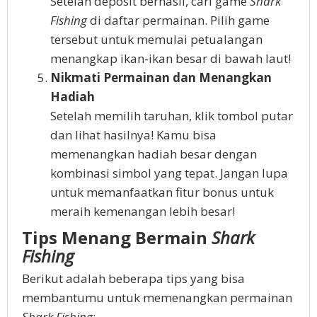
Setelah deposit berhasil, cari game
Shark
Fishing
di daftar permainan. Pilih game
tersebut untuk memulai petualangan
menangkap ikan-ikan besar di bawah laut!
Nikmati Permainan dan Menangkan
Hadiah
Setelah memilih taruhan, klik tombol putar
dan lihat hasilnya! Kamu bisa
memenangkan hadiah besar dengan
kombinasi simbol yang tepat. Jangan lupa
untuk memanfaatkan fitur bonus untuk
meraih kemenangan lebih besar!
Tips Menang Bermain
Shark
Fishing
Berikut adalah beberapa tips yang bisa
membantumu untuk memenangkan permainan
Shark Fishing
: