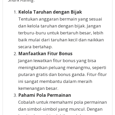
Kelola Taruhan dengan Bijak
Tentukan anggaran bermain yang sesuai
dan kelola taruhan dengan bijak. Jangan
terburu-buru untuk bertaruh besar, lebih
baik mulai dari taruhan kecil dan naikkan
secara bertahap.
Manfaatkan Fitur Bonus
Jangan lewatkan fitur bonus yang bisa
meningkatkan peluang menangmu, seperti
putaran gratis dan bonus ganda. Fitur-fitur
ini sangat membantu dalam meraih
kemenangan besar.
Pahami Pola Permainan
Cobalah untuk memahami pola permainan
dan simbol-simbol yang muncul. Dengan