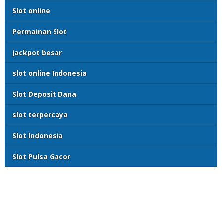
Slot online
Permainan Slot
jackpot besar
slot online Indonesia
Slot Deposit Dana
slot terpercaya
Slot Indonesia
Slot Pulsa Gacor