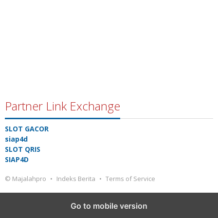
Partner Link Exchange
SLOT GACOR
siap4d
SLOT QRIS
SIAP4D
© Majalahpro
Indeks Berita
Terms of Service
Go to mobile version