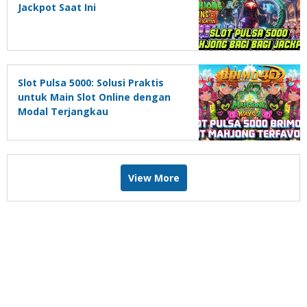
Jackpot Saat Ini
Slot Pulsa 5000: Solusi Praktis
untuk Main Slot Online dengan
Modal Terjangkau
View More