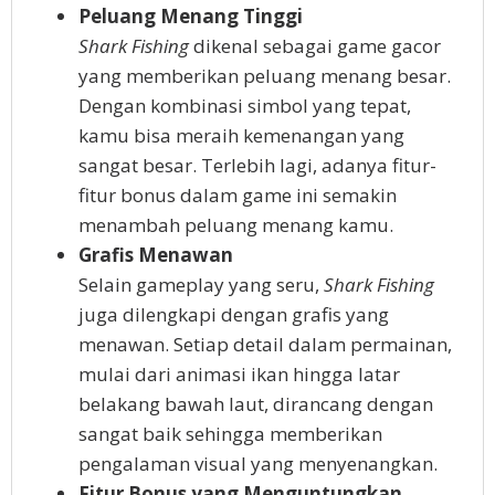
Peluang Menang Tinggi
Shark Fishing
dikenal sebagai game gacor
yang memberikan peluang menang besar.
Dengan kombinasi simbol yang tepat,
kamu bisa meraih kemenangan yang
sangat besar. Terlebih lagi, adanya fitur-
fitur bonus dalam game ini semakin
menambah peluang menang kamu.
Grafis Menawan
Selain gameplay yang seru,
Shark Fishing
juga dilengkapi dengan grafis yang
menawan. Setiap detail dalam permainan,
mulai dari animasi ikan hingga latar
belakang bawah laut, dirancang dengan
sangat baik sehingga memberikan
pengalaman visual yang menyenangkan.
Fitur Bonus yang Menguntungkan