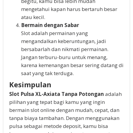
begitu, kamu bisa lebih mudah
mengetahui kapan harus bertaruh besar
atau kecil.
Bermain dengan Sabar
Slot adalah permainan yang
mengandalkan keberuntungan, jadi
bersabarlah dan nikmati permainan.
Jangan terburu-buru untuk menang,
karena kemenangan besar sering datang di
saat yang tak terduga.
Kesimpulan
Slot Pulsa XL-Axiata Tanpa Potongan
adalah
pilihan yang tepat bagi kamu yang ingin
bermain slot online dengan mudah, cepat, dan
tanpa biaya tambahan. Dengan menggunakan
pulsa sebagai metode deposit, kamu bisa