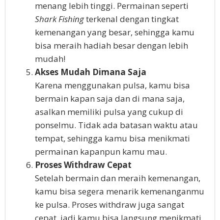
menang lebih tinggi. Permainan seperti
Shark Fishing
terkenal dengan tingkat
kemenangan yang besar, sehingga kamu
bisa meraih hadiah besar dengan lebih
mudah!
Akses Mudah Dimana Saja
Karena menggunakan pulsa, kamu bisa
bermain kapan saja dan di mana saja,
asalkan memiliki pulsa yang cukup di
ponselmu. Tidak ada batasan waktu atau
tempat, sehingga kamu bisa menikmati
permainan kapanpun kamu mau.
Proses Withdraw Cepat
Setelah bermain dan meraih kemenangan,
kamu bisa segera menarik kemenanganmu
ke pulsa. Proses withdraw juga sangat
cepat, jadi kamu bisa langsung menikmati