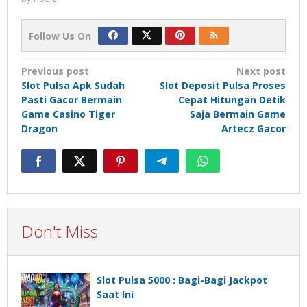
Follow Us On
Post
Previous post
Next post
Slot Pulsa Apk Sudah
Slot Deposit Pulsa Proses
navigation
Pasti Gacor Bermain
Cepat Hitungan Detik
Game Casino Tiger
Saja Bermain Game
Dragon
Artecz Gacor
Don't Miss
Slot Pulsa 5000 : Bagi-Bagi Jackpot
Saat Ini