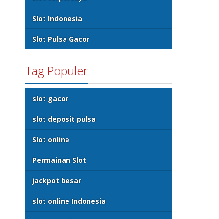
Slot Indonesia
Slot Pulsa Gacor
Tag Populer
slot gacor
slot deposit pulsa
Slot online
Permainan Slot
jackpot besar
slot online Indonesia