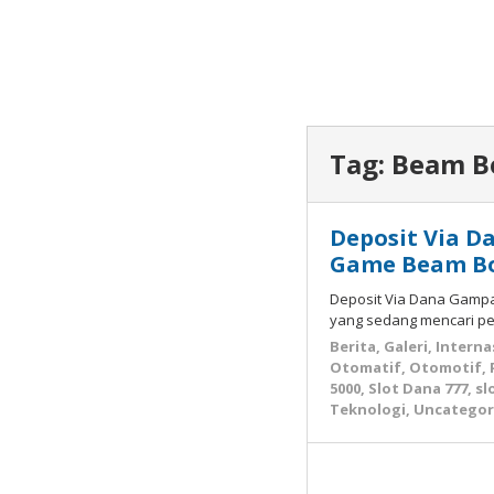
Tag:
Beam B
Deposit Via 
Game Beam B
Deposit Via Dana Gamp
yang sedang mencari p
Berita
,
Galeri
,
Interna
Otomatif
,
Otomotif
,
5000
,
Slot Dana 777
,
sl
Teknologi
,
Uncategor