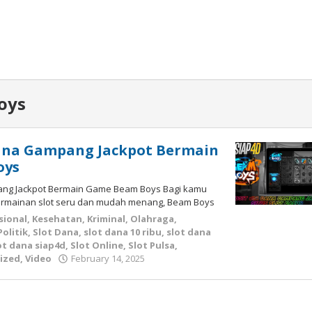
oys
Dana Gampang Jackpot Bermain
oys
ang Jackpot Bermain Game Beam Boys Bagi kamu
ermainan slot seru dan mudah menang, Beam Boys
sional
,
Kesehatan
,
Kriminal
,
Olahraga
,
Politik
,
Slot Dana
,
slot dana 10 ribu
,
slot dana
ot dana siap4d
,
Slot Online
,
Slot Pulsa
,
ized
,
Video
February 14, 2025
by
noelz