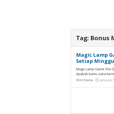
Tag:
Bonus 
Magic Lamp Ga
Setiap Mingg
Magic Lamp Game Slot O
Apakah kamu suka berma
Slot Dana
January 