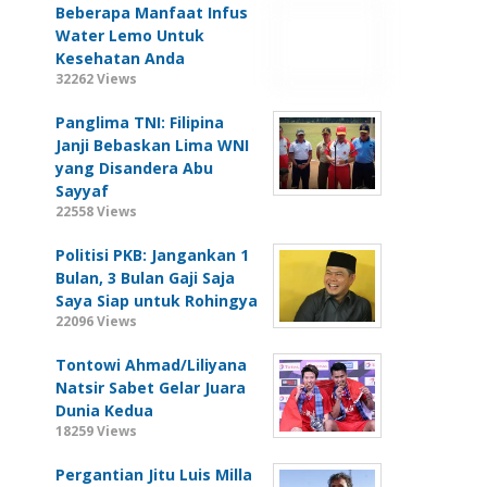
Beberapa Manfaat Infus
Water Lemo Untuk
Kesehatan Anda
32262 Views
Panglima TNI: Filipina
Janji Bebaskan Lima WNI
yang Disandera Abu
Sayyaf
22558 Views
Politisi PKB: Jangankan 1
Bulan, 3 Bulan Gaji Saja
Saya Siap untuk Rohingya
22096 Views
Tontowi Ahmad/Liliyana
Natsir Sabet Gelar Juara
Dunia Kedua
18259 Views
Pergantian Jitu Luis Milla