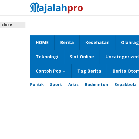
Skip
to
content
close
HOME
Berita
Kesehatan
Olahra
Teknologi
Slot Online
Uncategorized
Contoh Pos
Tag Berita
Berita Oto
Politik
Sport
Artis
Badminton
Sepakbola