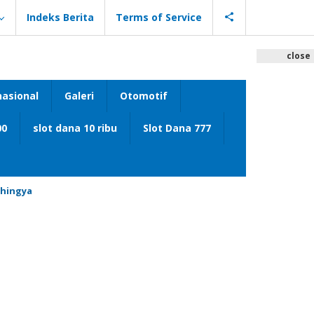
Indeks Berita
Terms of Service
close
nasional
Galeri
Otomotif
00
slot dana 10 ribu
Slot Dana 777
hingya