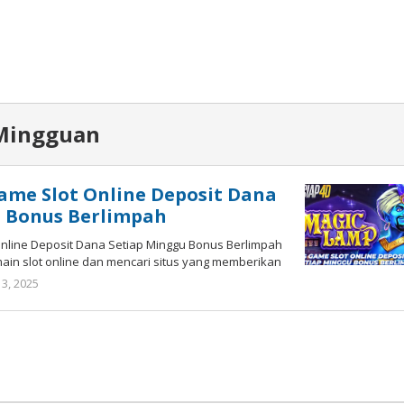
Mingguan
me Slot Online Deposit Dana
u Bonus Berlimpah
nline Deposit Dana Setiap Minggu Bonus Berlimpah
in slot online dan mencari situs yang memberikan
13, 2025
by
noelz