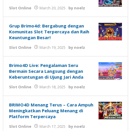
Slot Online
March 20, 2025
by
noelz
Grup Brimo4d: Bergabung dengan
Komunitas Slot Terpercaya dan Raih
Keuntungan Besar!
Slot Online
March 19, 2025
by
noelz
Brimo4D Live: Pengalaman Seru
Bermain Secara Langsung dengan
Keberuntungan di Ujung Jari Anda
Slot Online
March 18, 2025
by
noelz
BRIMO4D Menang Terus – Cara Ampuh
Meningkatkan Peluang Menang di
Platform Terpercaya
Slot Online
March 17, 2025
by
noelz