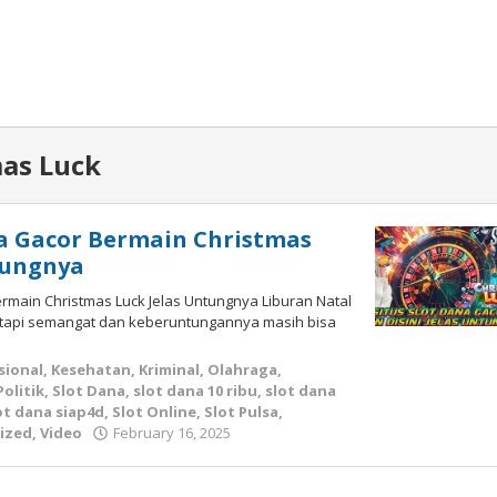
as Luck
na Gacor Bermain Christmas
tungnya
ermain Christmas Luck Jelas Untungnya Liburan Natal
etapi semangat dan keberuntungannya masih bisa
sional
,
Kesehatan
,
Kriminal
,
Olahraga
,
Politik
,
Slot Dana
,
slot dana 10 ribu
,
slot dana
ot dana siap4d
,
Slot Online
,
Slot Pulsa
,
ized
,
Video
February 16, 2025
by
noelz