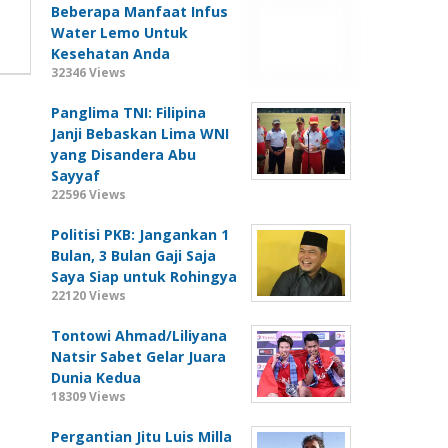
Beberapa Manfaat Infus
Water Lemo Untuk
Kesehatan Anda
32346 Views
Panglima TNI: Filipina
Janji Bebaskan Lima WNI
yang Disandera Abu
Sayyaf
22596 Views
Politisi PKB: Jangankan 1
Bulan, 3 Bulan Gaji Saja
Saya Siap untuk Rohingya
22120 Views
Tontowi Ahmad/Liliyana
Natsir Sabet Gelar Juara
Dunia Kedua
18309 Views
Pergantian Jitu Luis Milla