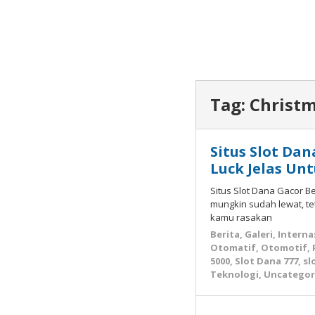
Tag:
Christm
Situs Slot Da
Luck Jelas Un
Situs Slot Dana Gacor B
mungkin sudah lewat, t
kamu rasakan
Berita
,
Galeri
,
Interna
Otomatif
,
Otomotif
,
5000
,
Slot Dana 777
,
sl
Teknologi
,
Uncategor