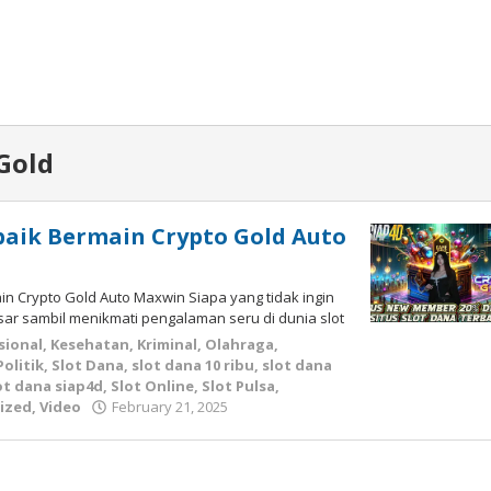
Gold
baik Bermain Crypto Gold Auto
in Crypto Gold Auto Maxwin Siapa yang tidak ingin
r sambil menikmati pengalaman seru di dunia slot
sional
,
Kesehatan
,
Kriminal
,
Olahraga
,
Politik
,
Slot Dana
,
slot dana 10 ribu
,
slot dana
ot dana siap4d
,
Slot Online
,
Slot Pulsa
,
ized
,
Video
February 21, 2025
by
noelz