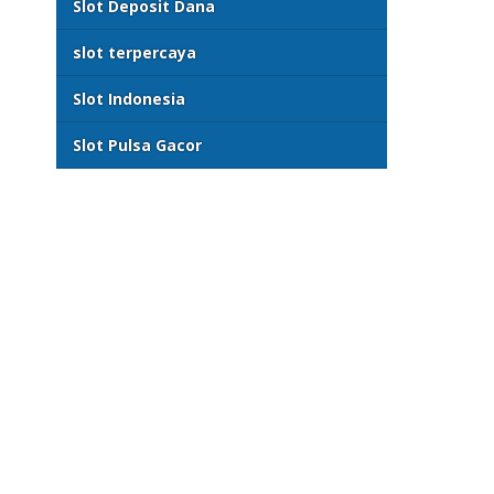
Slot Deposit Dana
slot terpercaya
Slot Indonesia
Slot Pulsa Gacor