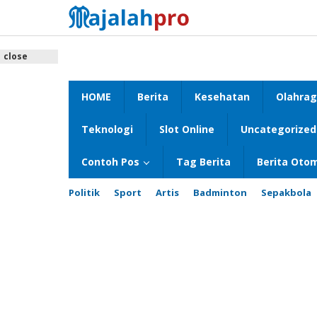
Skip
to
content
close
HOME
Berita
Kesehatan
Olahra
Teknologi
Slot Online
Uncategorized
Contoh Pos
Tag Berita
Berita Oto
Politik
Sport
Artis
Badminton
Sepakbola