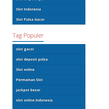
Slot Indonesia
Slot Pulsa Gacor
Tag Populer
slot gacor
slot deposit pulsa
Slot online
Permainan Slot
jackpot besar
slot online Indonesia