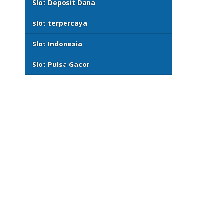
Slot Deposit Dana
slot terpercaya
Slot Indonesia
Slot Pulsa Gacor