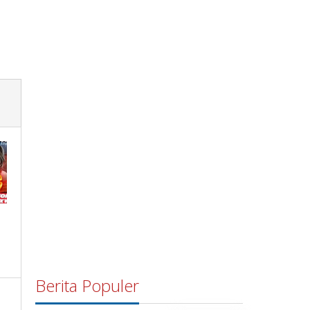
Berita Populer