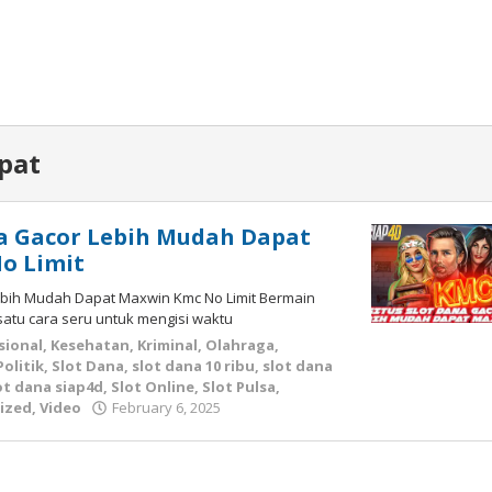
pat
na Gacor Lebih Mudah Dapat
o Limit
Lebih Mudah Dapat Maxwin Kmc No Limit Bermain
satu cara seru untuk mengisi waktu
sional
,
Kesehatan
,
Kriminal
,
Olahraga
,
Politik
,
Slot Dana
,
slot dana 10 ribu
,
slot dana
ot dana siap4d
,
Slot Online
,
Slot Pulsa
,
ized
,
Video
February 6, 2025
by
noelz