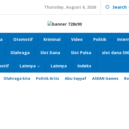
Thursday, August 6, 2026
Search
ga
Otomotif
Kriminal
Video
Politik
Inter
Olahraga
Slot Dana
Slot Pulsa
slot dana 50
motif
Lainnya
Lainnya
Indeks
Olahraga kita
Politik Artis
Abu Sayyaf
ASEAN Games
Ro