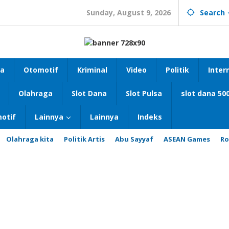
Sunday, August 9, 2026
Search
ga
Otomotif
Kriminal
Video
Politik
Inter
Olahraga
Slot Dana
Slot Pulsa
slot dana 50
motif
Lainnya
Lainnya
Indeks
Olahraga kita
Politik Artis
Abu Sayyaf
ASEAN Games
Ro