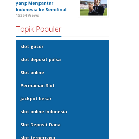
yang Mengantar
Indonesia ke Semifinal
15354 Views
Topik Populer
slot gacor
slot deposit pulsa
Slot online
Permainan Slot
jackpot besar
slot online Indonesia
Slot Deposit Dana
slot terpercaya