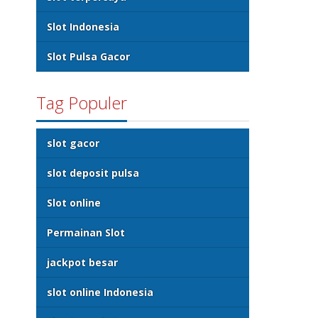
Slot Indonesia
Slot Pulsa Gacor
Tag Populer
slot gacor
slot deposit pulsa
Slot online
Permainan Slot
jackpot besar
slot online Indonesia