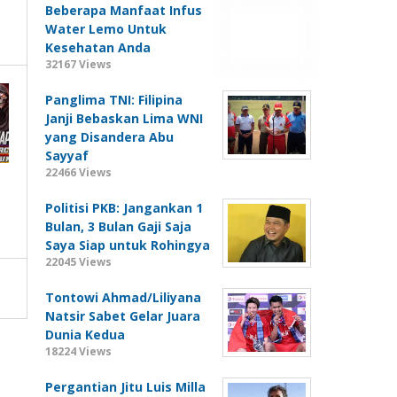
Beberapa Manfaat Infus
Water Lemo Untuk
Kesehatan Anda
32167 Views
Panglima TNI: Filipina
Janji Bebaskan Lima WNI
yang Disandera Abu
Sayyaf
22466 Views
Politisi PKB: Jangankan 1
Bulan, 3 Bulan Gaji Saja
Saya Siap untuk Rohingya
22045 Views
Tontowi Ahmad/Liliyana
Natsir Sabet Gelar Juara
Dunia Kedua
18224 Views
Pergantian Jitu Luis Milla