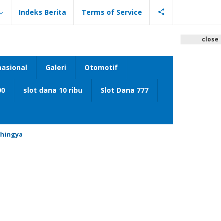
Indeks Berita
Terms of Service
close
nasional
Galeri
Otomotif
00
slot dana 10 ribu
Slot Dana 777
hingya