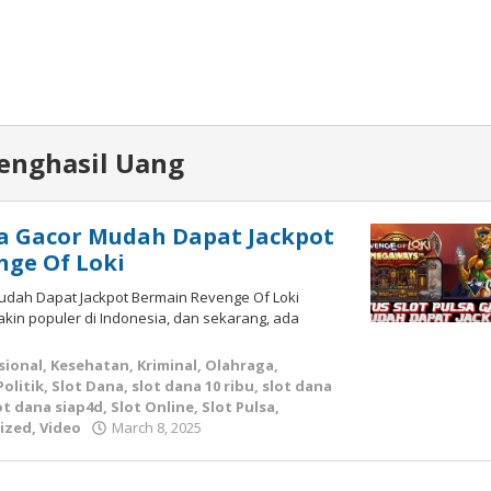
enghasil Uang
lsa Gacor Mudah Dapat Jackpot
nge Of Loki
Mudah Dapat Jackpot Bermain Revenge Of Loki
akin populer di Indonesia, dan sekarang, ada
sional
,
Kesehatan
,
Kriminal
,
Olahraga
,
Politik
,
Slot Dana
,
slot dana 10 ribu
,
slot dana
ot dana siap4d
,
Slot Online
,
Slot Pulsa
,
ized
,
Video
March 8, 2025
by
noelz