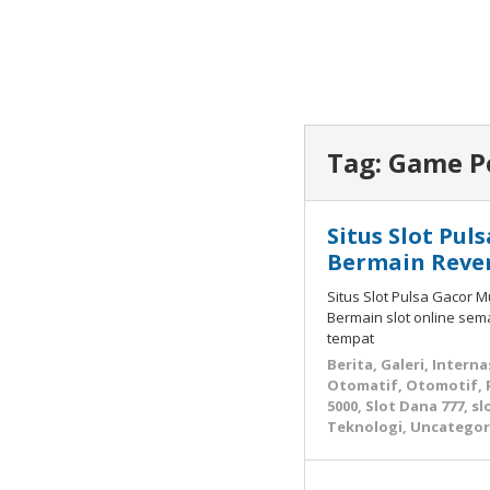
Tag:
Game P
Situs Slot Pu
Bermain Reve
Situs Slot Pulsa Gacor 
Bermain slot online sem
tempat
Berita
,
Galeri
,
Interna
Otomatif
,
Otomotif
,
5000
,
Slot Dana 777
,
sl
Teknologi
,
Uncategor