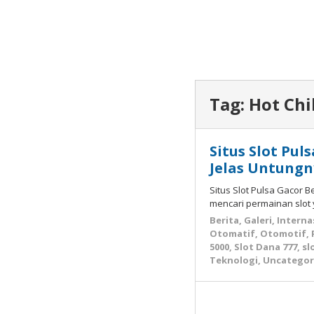
Tag:
Hot Chil
Situs Slot Pul
Jelas Untung
Situs Slot Pulsa Gacor B
mencari permainan slot
Berita
,
Galeri
,
Interna
Otomatif
,
Otomotif
,
5000
,
Slot Dana 777
,
sl
Teknologi
,
Uncategor