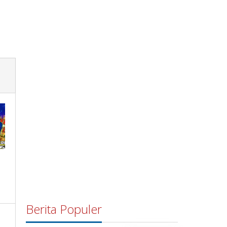
Berita Populer