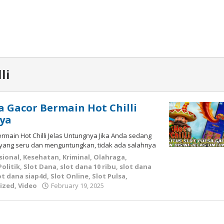
li
sa Gacor Bermain Hot Chilli
nya
ermain Hot Chilli Jelas Untungnya Jika Anda sedang
 yang seru dan menguntungkan, tidak ada salahnya
sional
,
Kesehatan
,
Kriminal
,
Olahraga
,
Politik
,
Slot Dana
,
slot dana 10 ribu
,
slot dana
ot dana siap4d
,
Slot Online
,
Slot Pulsa
,
ized
,
Video
February 19, 2025
by
noelz