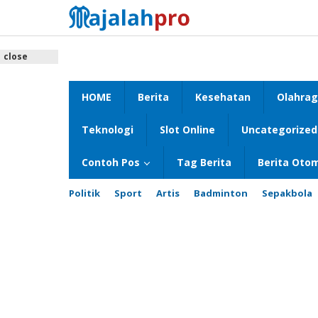
Skip
to
content
close
HOME
Berita
Kesehatan
Olahra
Teknologi
Slot Online
Uncategorized
Contoh Pos
Tag Berita
Berita Oto
Politik
Sport
Artis
Badminton
Sepakbola