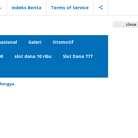
Indeks Berita
Terms of Service
close
nasional
Galeri
Otomotif
00
slot dana 10 ribu
Slot Dana 777
hingya