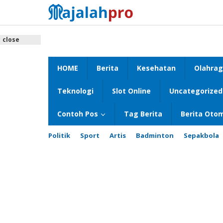
Skip
to
content
close
HOME
Berita
Kesehatan
Olahra
Teknologi
Slot Online
Uncategorized
Contoh Pos
Tag Berita
Berita Oto
Politik
Sport
Artis
Badminton
Sepakbola