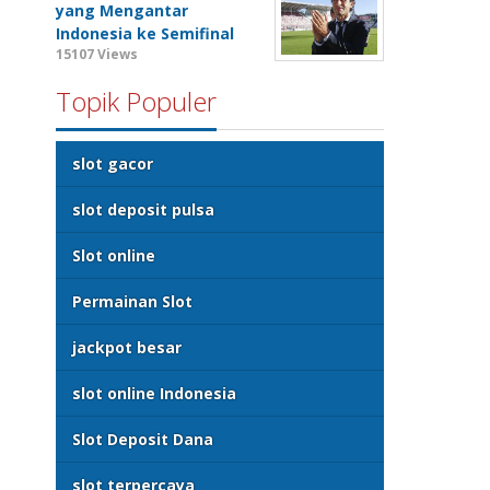
yang Mengantar
Indonesia ke Semifinal
15107 Views
Topik Populer
slot gacor
slot deposit pulsa
Slot online
Permainan Slot
jackpot besar
slot online Indonesia
Slot Deposit Dana
slot terpercaya