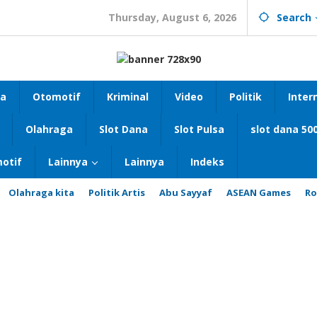
Thursday, August 6, 2026
Search
ga
Otomotif
Kriminal
Video
Politik
Inter
Olahraga
Slot Dana
Slot Pulsa
slot dana 50
motif
Lainnya
Lainnya
Indeks
Olahraga kita
Politik Artis
Abu Sayyaf
ASEAN Games
Ro