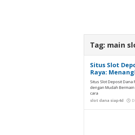
Tag:
main s
Situs Slot Dep
Raya: Menang
Situs Slot Deposit Dana
dengan Mudah Bermain sl
cara
slot dana siap4d
D