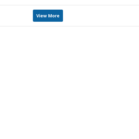
View More