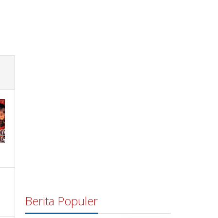
Berita Populer