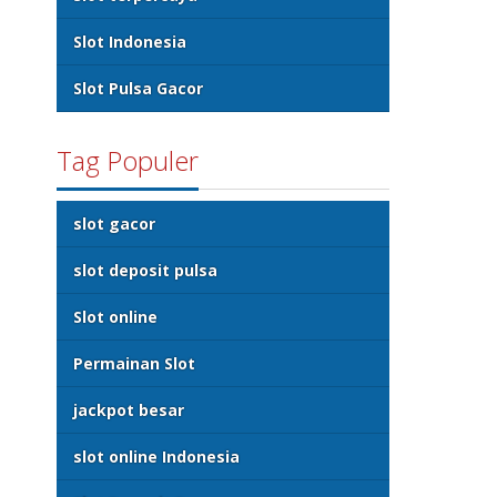
Slot Indonesia
Slot Pulsa Gacor
Tag Populer
slot gacor
slot deposit pulsa
Slot online
Permainan Slot
jackpot besar
slot online Indonesia