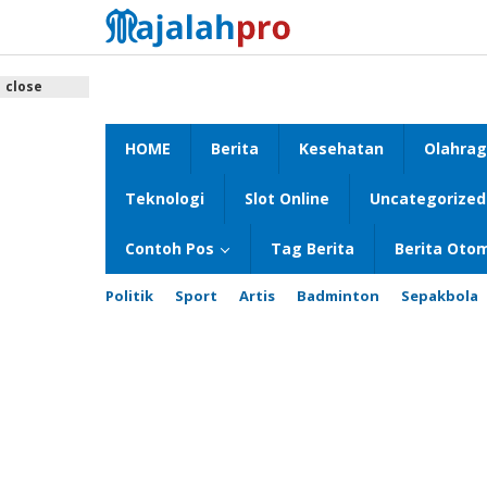
Skip
to
content
close
HOME
Berita
Kesehatan
Olahra
Teknologi
Slot Online
Uncategorized
Contoh Pos
Tag Berita
Berita Oto
Politik
Sport
Artis
Badminton
Sepakbola