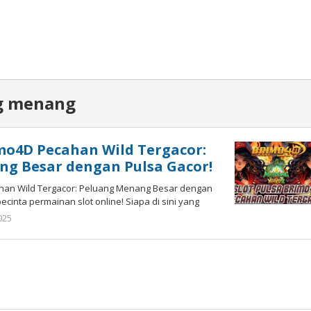
g menang
imo4D Pecahan Wild Tergacor:
g Besar dengan Pulsa Gacor!
ahan Wild Tergacor: Peluang Menang Besar dengan
ecinta permainan slot online! Siapa di sini yang
2025
by
noelz