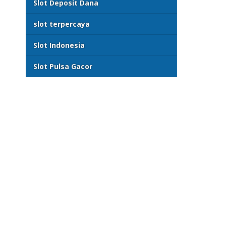
Slot Deposit Dana
slot terpercaya
Slot Indonesia
Slot Pulsa Gacor