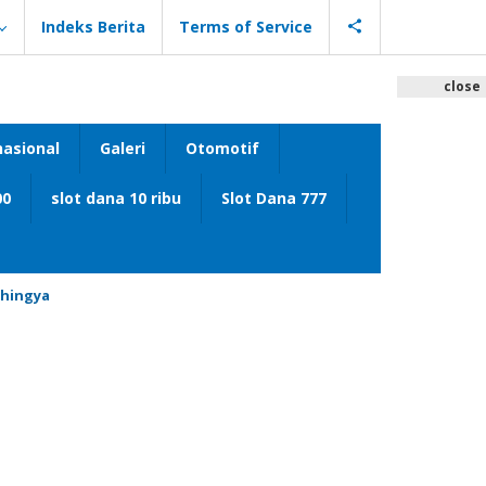
Indeks Berita
Terms of Service
close
nasional
Galeri
Otomotif
00
slot dana 10 ribu
Slot Dana 777
hingya