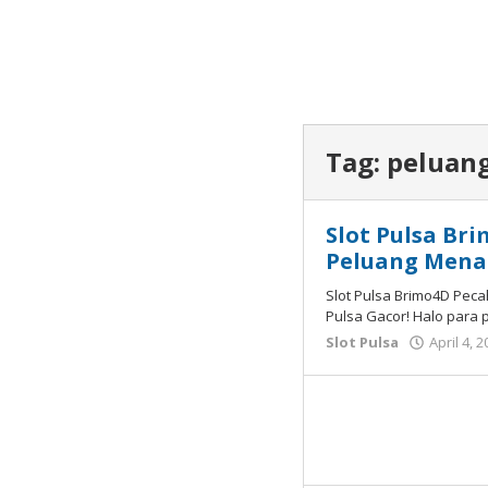
Tag:
peluan
Slot Pulsa Br
Peluang Menan
Slot Pulsa Brimo4D Pec
Pulsa Gacor! Halo para p
Slot Pulsa
April 4, 