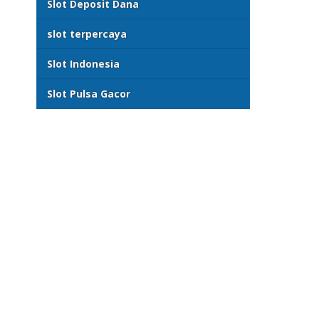
Slot Deposit Dana
slot terpercaya
Slot Indonesia
Slot Pulsa Gacor