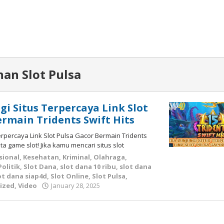
an Slot Pulsa
i Situs Terpercaya Link Slot
ermain Tridents Swift Hits
erpercaya Link Slot Pulsa Gacor Bermain Tridents
nta game slot! Jika kamu mencari situs slot
sional
,
Kesehatan
,
Kriminal
,
Olahraga
,
Politik
,
Slot Dana
,
slot dana 10 ribu
,
slot dana
ot dana siap4d
,
Slot Online
,
Slot Pulsa
,
ized
,
Video
January 28, 2025
by
noelz