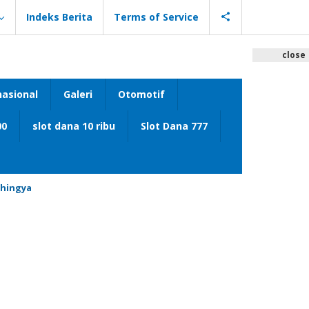
Indeks Berita
Terms of Service
close
nasional
Galeri
Otomotif
00
slot dana 10 ribu
Slot Dana 777
hingya