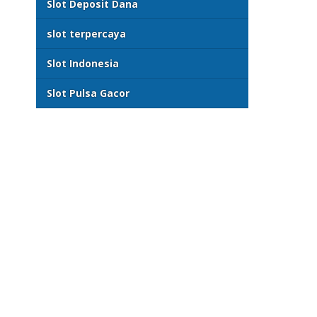
Slot Deposit Dana
slot terpercaya
Slot Indonesia
Slot Pulsa Gacor