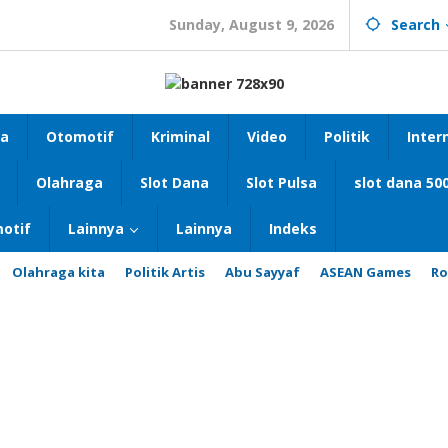
Sunday, August 9, 2026
Search
ga
Otomotif
Kriminal
Video
Politik
Inter
Olahraga
Slot Dana
Slot Pulsa
slot dana 50
motif
Lainnya
Lainnya
Indeks
Olahraga kita
Politik Artis
Abu Sayyaf
ASEAN Games
Ro