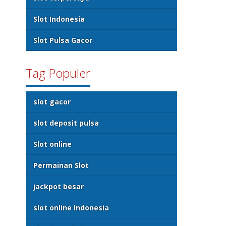
Slot Indonesia
Slot Pulsa Gacor
Tag Populer
slot gacor
slot deposit pulsa
Slot online
Permainan Slot
jackpot besar
slot online Indonesia