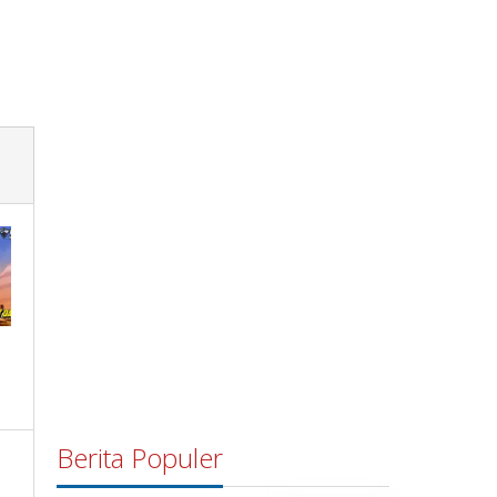
Berita Populer