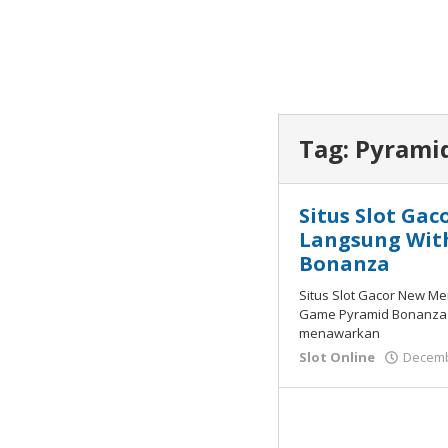
Tag:
Pyrami
Situs Slot Ga
Langsung Wit
Bonanza
Situs Slot Gacor New M
Game Pyramid Bonanza A
menawarkan
Slot Online
Decemb