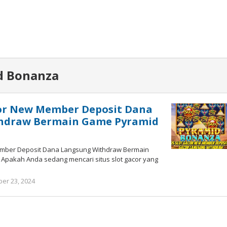
d Bonanza
cor New Member Deposit Dana
hdraw Bermain Game Pyramid
ember Deposit Dana Langsung Withdraw Bermain
pakah Anda sedang mencari situs slot gacor yang
er 23, 2024
by
noelz