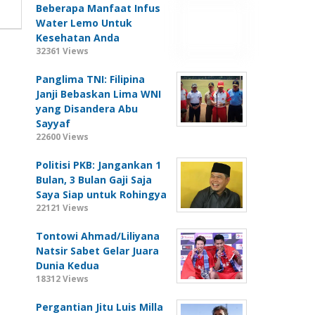
Beberapa Manfaat Infus
Water Lemo Untuk
Kesehatan Anda
32361 Views
Panglima TNI: Filipina
Janji Bebaskan Lima WNI
yang Disandera Abu
Sayyaf
22600 Views
Politisi PKB: Jangankan 1
Bulan, 3 Bulan Gaji Saja
Saya Siap untuk Rohingya
22121 Views
Tontowi Ahmad/Liliyana
Natsir Sabet Gelar Juara
Dunia Kedua
18312 Views
Pergantian Jitu Luis Milla