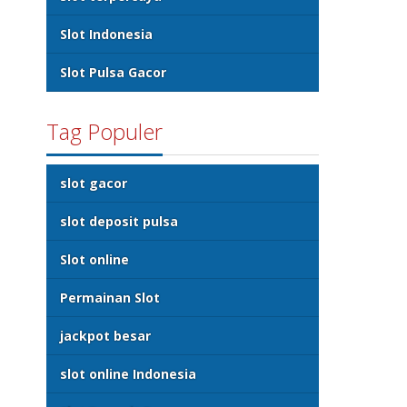
Slot Indonesia
Slot Pulsa Gacor
Tag Populer
slot gacor
slot deposit pulsa
Slot online
Permainan Slot
jackpot besar
slot online Indonesia