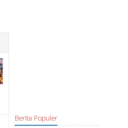
Berita Populer