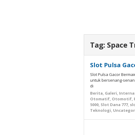
Tag:
Space T
Slot Pulsa Ga
Slot Pulsa Gacor Berma
untuk bersenang-senang
di
Berita
,
Galeri
,
Interna
Otomatif
,
Otomotif
,
5000
,
Slot Dana 777
,
sl
Teknologi
,
Uncategor