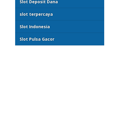
Slot Deposit Dana
slot terpercaya
Slot Indonesia
Slot Pulsa Gacor