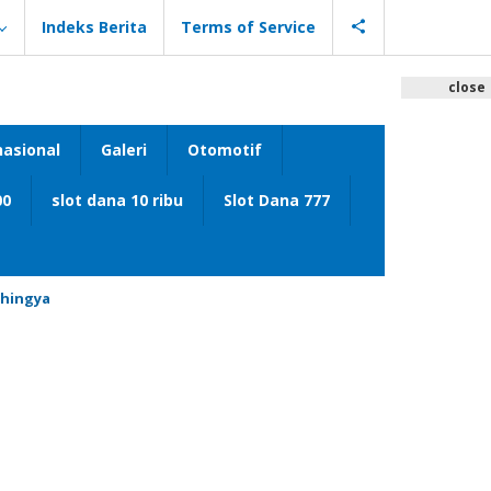
Indeks Berita
Terms of Service
close
nasional
Galeri
Otomotif
00
slot dana 10 ribu
Slot Dana 777
hingya