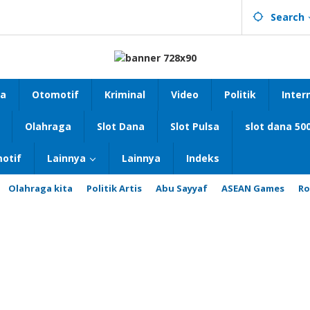
Search
ga
Otomotif
Kriminal
Video
Politik
Inter
Olahraga
Slot Dana
Slot Pulsa
slot dana 50
motif
Lainnya
Lainnya
Indeks
Olahraga kita
Politik Artis
Abu Sayyaf
ASEAN Games
Ro