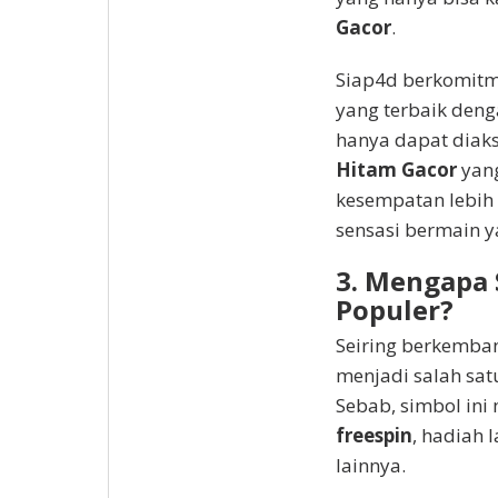
Gacor
.
Siap4d berkomit
yang terbaik deng
hanya dapat diak
Hitam Gacor
yang
kesempatan lebih
sensasi bermain 
3. Mengapa
Populer?
Seiring berkemban
menjadi salah satu
Sebab, simbol in
freespin
, hadiah 
lainnya.