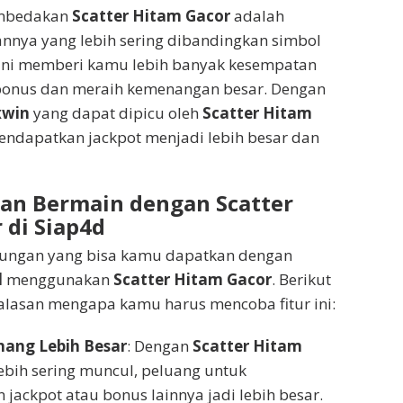
mbedakan
Scatter Hitam Gacor
adalah
nnya yang lebih sering dibandingkan simbol
l ini memberi kamu lebih banyak kesempatan
onus dan meraih kemenangan besar. Dengan
xwin
yang dapat dipicu oleh
Scatter Hitam
endapatkan jackpot menjadi lebih besar dan
gan Bermain dengan
Scatter
r
di Siap4d
ungan yang bisa kamu dapatkan dengan
d
menggunakan
Scatter Hitam Gacor
. Berikut
alasan mengapa kamu harus mencoba fitur ini:
ang Lebih Besar
: Dengan
Scatter Hitam
ebih sering muncul, peluang untuk
jackpot atau bonus lainnya jadi lebih besar.