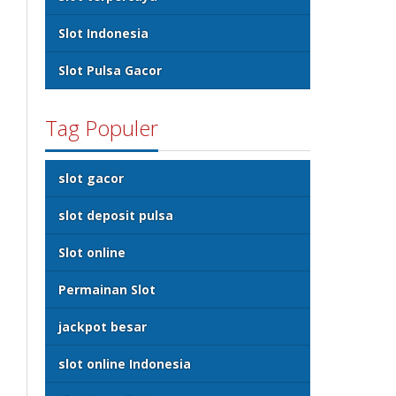
Slot Indonesia
Slot Pulsa Gacor
Tag Populer
slot gacor
slot deposit pulsa
Slot online
Permainan Slot
jackpot besar
slot online Indonesia