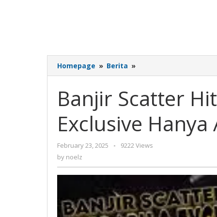
Homepage
»
Berita
»
Banjir
Scatter
Hitam
Banjir Scatter H
Terbaru
&
Exclusive Hanya 
Exclusive
Hanya
Ada
February 23, 2025
by
-
9222 Views
Di
noelz
by
noelz
Siap4d