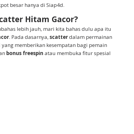
ot besar hanya di Siap4d.
catter Hitam Gacor
?
ahas lebih jauh, mari kita bahas dulu apa itu
acor
. Pada dasarnya,
scatter
dalam permainan
ol yang memberikan kesempatan bagi pemain
kan
bonus freespin
atau membuka fitur spesial