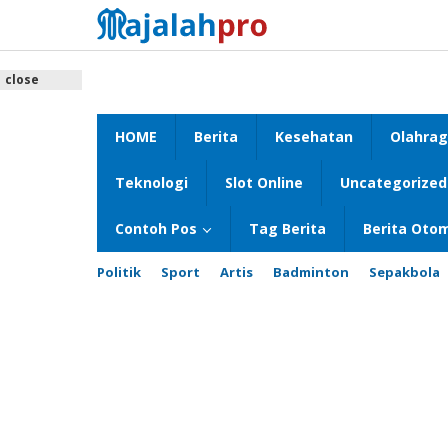
Skip
to
content
close
HOME
Berita
Kesehatan
Olahra
Teknologi
Slot Online
Uncategorized
Contoh Pos
Tag Berita
Berita Oto
Politik
Sport
Artis
Badminton
Sepakbola