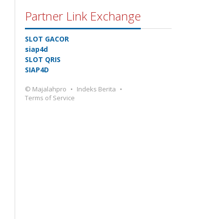
Partner Link Exchange
SLOT GACOR
siap4d
SLOT QRIS
SIAP4D
© Majalahpro
Indeks Berita
Terms of Service