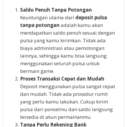
Saldo Penuh Tanpa Potongan
Keuntungan utama dari
deposit pulsa
tanpa potongan
adalah kamu akan
mendapatkan saldo penuh sesuai dengan
pulsa yang kamu kirimkan. Tidak ada
biaya administrasi atau pemotongan
lainnya, sehingga kamu bisa langsung
menggunakan seluruh pulsa untuk
bermain game.
Proses Transaksi Cepat dan Mudah
Deposit menggunakan pulsa sangat cepat
dan mudah. Tidak ada prosedur rumit
yang perlu kamu lakukan. Cukup kirim
pulsa dari ponselmu dan saldo langsung
tersedia di akun permainanmu.
Tanpa Perlu Rekening Bank