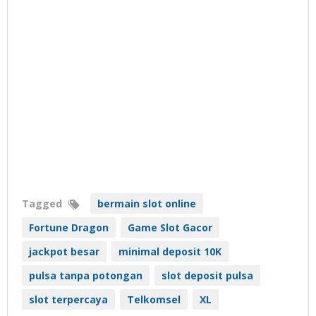
Tagged
bermain slot online
Fortune Dragon
Game Slot Gacor
jackpot besar
minimal deposit 10K
pulsa tanpa potongan
slot deposit pulsa
slot terpercaya
Telkomsel
XL