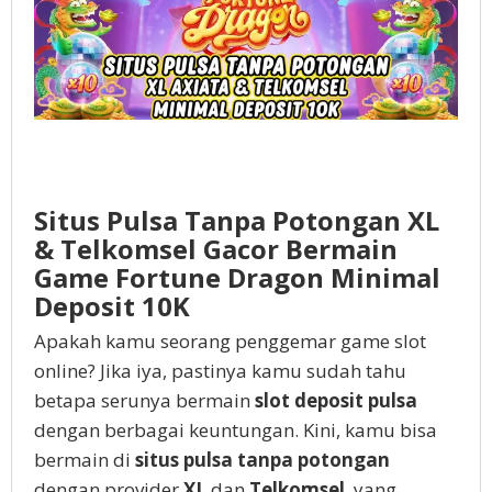
Situs Pulsa Tanpa Potongan XL
& Telkomsel Gacor Bermain
Game Fortune Dragon Minimal
Deposit 10K
Apakah kamu seorang penggemar game slot
online? Jika iya, pastinya kamu sudah tahu
betapa serunya bermain
slot deposit pulsa
dengan berbagai keuntungan. Kini, kamu bisa
bermain di
situs pulsa tanpa potongan
dengan provider
XL
dan
Telkomsel
, yang