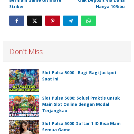
Bermain Game Ultimate
Oak Deposit Via Dana
Striker
Hanya 10Ribu
Don't Miss
Slot Pulsa 5000 : Bagi-Bagi Jackpot
Saat Ini
Slot Pulsa 5000: Solusi Praktis untuk
Main Slot Online dengan Modal
Terjangkau
Slot Pulsa 5000 Daftar 1 ID Bisa Main
Semua Game