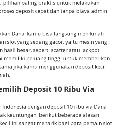
u pilihan paling praktis untuk melakukan
 proses deposit cepat dan tanpa biaya admin
kan Dana, kamu bisa langsung menikmati
n slot yang sedang gacor, yaitu mesin yang
hasil besar, seperti scatter atau jackpot.
ini memiliki peluang tinggi untuk memberikan
tama jika kamu menggunakan deposit kecil
piah.
ilih Deposit 10 Ribu Via
r Indonesia dengan deposit 10 ribu via Dana
k keuntungan, berikut beberapa alasan
ecil ini sangat menarik bagi para pemain slot