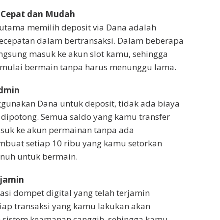
t Cepat dan Mudah
 utama memilih deposit via Dana adalah
cepatan dalam bertransaksi. Dalam beberapa
langsung masuk ke akun slot kamu, sehingga
 mulai bermain tanpa harus menunggu lama.
Admin
gunakan Dana untuk deposit, tidak ada biaya
 dipotong. Semua saldo yang kamu transfer
suk ke akun permainan tanpa ada
buat setiap 10 ribu yang kamu setorkan
nuh untuk bermain.
jamin
asi dompet digital yang telah terjamin
iap transaksi yang kamu lakukan akan
n sistem keamanan canggih, sehingga kamu