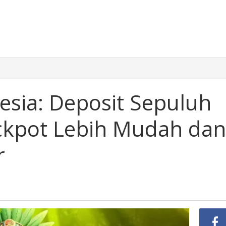
esia: Deposit Sepuluh
ackpot Lebih Mudah dan
r