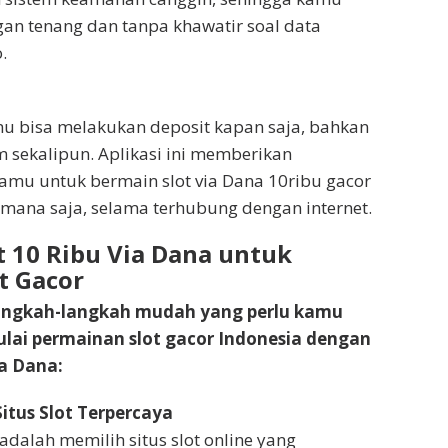
an tenang dan tanpa khawatir soal data
.
u bisa melakukan deposit kapan saja, bahkan
 sekalipun. Aplikasi ini memberikan
 kamu untuk bermain slot via Dana 10ribu gacor
 mana saja, selama terhubung dengan internet.
t 10 Ribu Via Dana untuk
t Gacor
langkah-langkah mudah yang perlu kamu
lai permainan slot gacor Indonesia dengan
ia Dana:
Situs Slot Terpercaya
dalah memilih situs slot online yang