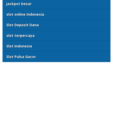
jackpot besar
slot online Indonesia
Slot Deposit Dana
slot terpercaya
Slot Indonesia
Slot Pulsa Gacor