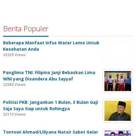
Berita Populer
Beberapa Manfaat Infus Water Lemo Untuk
Kesehatan Anda
32325 Views
Panglima TNI: Filipina Janji Bebaskan Lima
WNI yang Disandera Abu Sayyaf
22583 Views
Politisi PKB: Jangankan 1 Bulan, 3 Bulan Gaji
Saja Saya Siap untuk Rohingya
22113 Views
Tontowi Ahmad/Liliyana Natsir Sabet Gelar