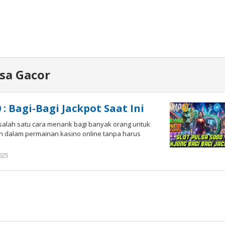
lsa Gacor
 : Bagi-Bagi Jackpot Saat Ini
 salah satu cara menarik bagi banyak orang untuk
 dalam permainan kasino online tanpa harus
2025
by
noelz