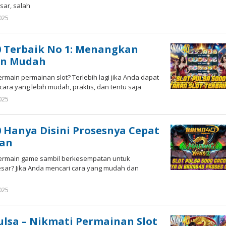
ar, salah
2025
by
noelz
00 Terbaik No 1: Menangkan
an Mudah
rmain permainan slot? Terlebih lagi jika Anda dapat
ra yang lebih mudah, praktis, dan tentu saja
2025
by
noelz
0 Hanya Disini Prosesnya Cepat
gan
bermain game sambil berkesempatan untuk
ar? Jika Anda mencari cara yang mudah dan
2025
by
noelz
Pulsa – Nikmati Permainan Slot