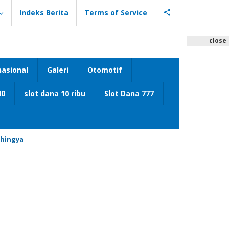
Indeks Berita
Terms of Service
close
nasional
Galeri
Otomotif
00
slot dana 10 ribu
Slot Dana 777
hingya