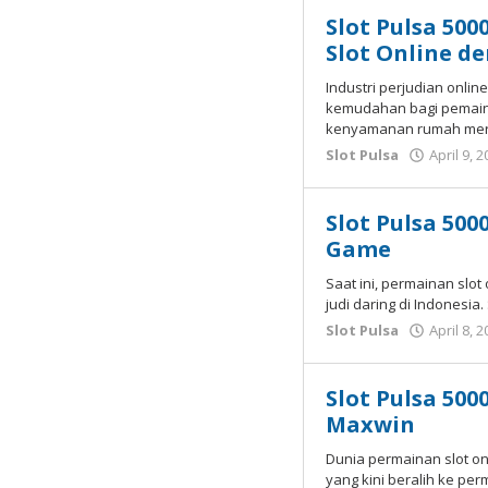
Slot Pulsa 500
Slot Online d
Industri perjudian onl
kemudahan bagi pemain 
kenyamanan rumah mere
Slot Pulsa
April 9, 
Slot Pulsa 500
Game
Saat ini, permainan slo
judi daring di Indonesia
Slot Pulsa
April 8, 
Slot Pulsa 50
Maxwin
Dunia permainan slot o
yang kini beralih ke 