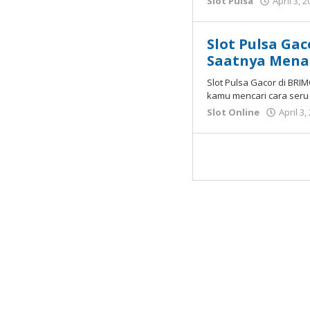
Slot Pulsa
April 3, 
Slot Pulsa Gac
Saatnya Mena
Slot Pulsa Gacor di BRIM
kamu mencari cara seru
Slot Online
April 3,