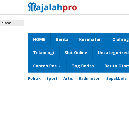
Skip
to
content
close
HOME
Berita
Kesehatan
Olahra
Teknologi
Slot Online
Uncategorized
Contoh Pos
Tag Berita
Berita Oto
Politik
Sport
Artis
Badminton
Sepakbola