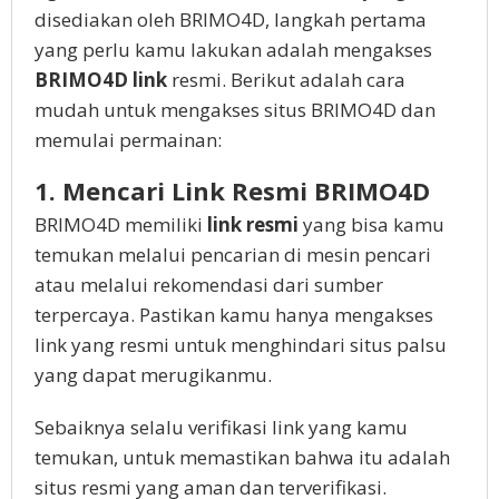
disediakan oleh BRIMO4D, langkah pertama
yang perlu kamu lakukan adalah mengakses
BRIMO4D link
resmi. Berikut adalah cara
mudah untuk mengakses situs BRIMO4D dan
memulai permainan:
1.
Mencari Link Resmi BRIMO4D
BRIMO4D memiliki
link resmi
yang bisa kamu
temukan melalui pencarian di mesin pencari
atau melalui rekomendasi dari sumber
terpercaya. Pastikan kamu hanya mengakses
link yang resmi untuk menghindari situs palsu
yang dapat merugikanmu.
Sebaiknya selalu verifikasi link yang kamu
temukan, untuk memastikan bahwa itu adalah
situs resmi yang aman dan terverifikasi.