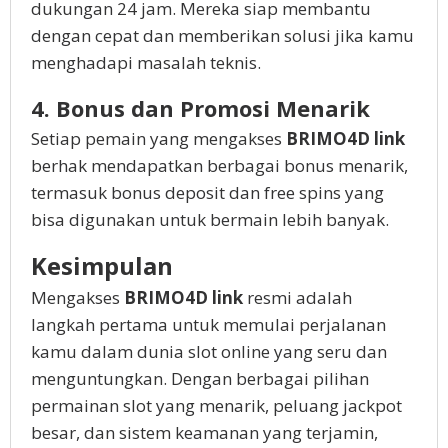
dukungan 24 jam. Mereka siap membantu
dengan cepat dan memberikan solusi jika kamu
menghadapi masalah teknis.
4.
Bonus dan Promosi Menarik
Setiap pemain yang mengakses
BRIMO4D link
berhak mendapatkan berbagai bonus menarik,
termasuk bonus deposit dan free spins yang
bisa digunakan untuk bermain lebih banyak.
Kesimpulan
Mengakses
BRIMO4D link
resmi adalah
langkah pertama untuk memulai perjalanan
kamu dalam dunia slot online yang seru dan
menguntungkan. Dengan berbagai pilihan
permainan slot yang menarik, peluang jackpot
besar, dan sistem keamanan yang terjamin,