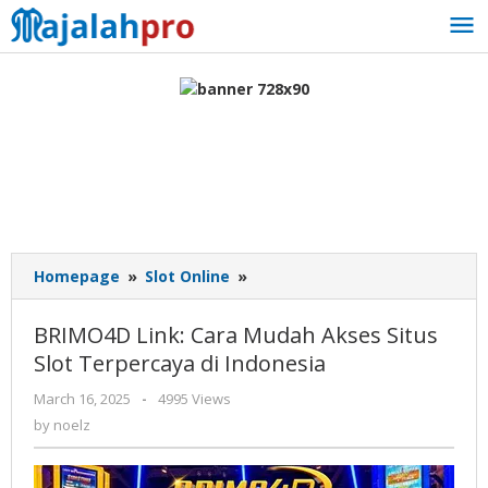
Skip
to
content
Homepage
»
Slot Online
»
BRIMO4D
Link:
Cara
BRIMO4D Link: Cara Mudah Akses Situs
Mudah
Slot Terpercaya di Indonesia
Akses
Situs
March 16, 2025
by
-
4995 Views
Slot
noelz
by
noelz
Terpercaya
di
Indonesia