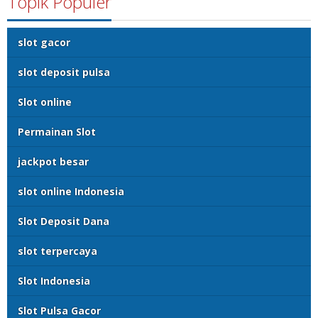
Topik Populer
slot gacor
slot deposit pulsa
Slot online
Permainan Slot
jackpot besar
slot online Indonesia
Slot Deposit Dana
slot terpercaya
Slot Indonesia
Slot Pulsa Gacor