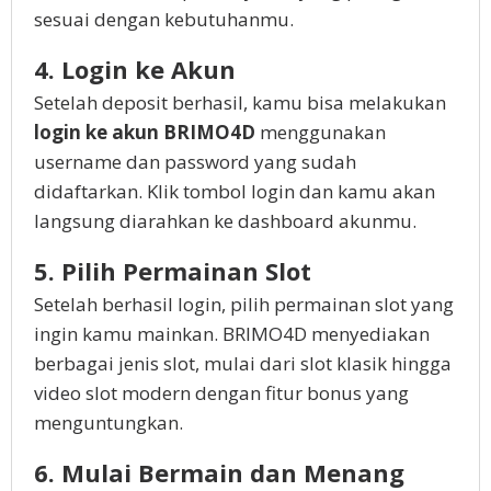
sesuai dengan kebutuhanmu.
4.
Login ke Akun
Setelah deposit berhasil, kamu bisa melakukan
login ke akun BRIMO4D
menggunakan
username dan password yang sudah
didaftarkan. Klik tombol login dan kamu akan
langsung diarahkan ke dashboard akunmu.
5.
Pilih Permainan Slot
Setelah berhasil login, pilih permainan slot yang
ingin kamu mainkan. BRIMO4D menyediakan
berbagai jenis slot, mulai dari slot klasik hingga
video slot modern dengan fitur bonus yang
menguntungkan.
6.
Mulai Bermain dan Menang