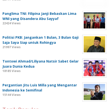
Panglima TNI: Filipina Janji Bebaskan Lima
WNI yang Disandera Abu Sayyaf
22424 Views
Politisi PKB: Jangankan 1 Bulan, 3 Bulan Gaji
Saja Saya Siap untuk Rohingya
21997 Views
Tontowi Ahmad/Liliyana Natsir Sabet Gelar
Juara Dunia Kedua
18185 Views
Pergantian Jitu Luis Milla yang Mengantar
Indonesia ke Semifinal
15144 Views