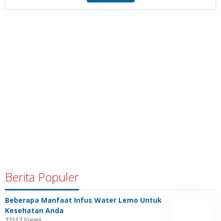
Berita Populer
Beberapa Manfaat Infus Water Lemo Untuk
Kesehatan Anda
32117 Views